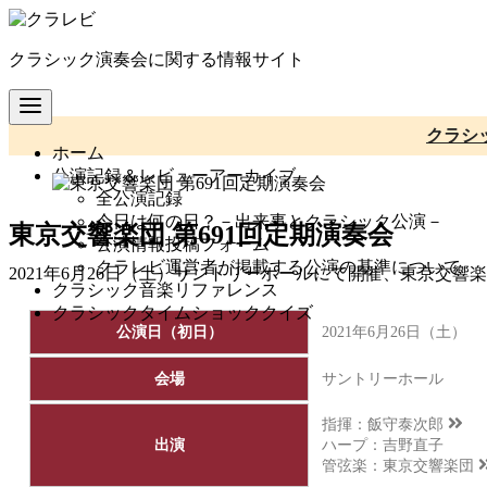
コ
ン
クラシック演奏会に関する情報サイト
テ
ン
ツ
へ
クラシ
ホーム
移
公演記録＆レビューアーカイブ
動
全公演記録
今日は何の日？－出来事とクラシック公演－
東京交響楽団 第691回定期演奏会
公演情報投稿フォーム
クラレビ運営者が掲載する公演の基準について
2021年6月26日（土）サントリーホールにて開催、東京交響
クラシック音楽リファレンス
クラシックタイムショッククイズ
公演日（初日）
2021年6月26日（土） 
会場
サントリーホール
指揮：
飯守泰次郎
出演
ハープ：吉野直子
管弦楽：
東京交響楽団