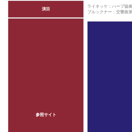
ライネッケ：ハープ協奏曲 
演目
ブルックナー：交響曲第
参照サイト