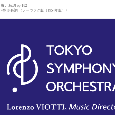
ホ短調 op.182
7番 ホ長調 〈ノーヴァク版（1954年版）〉
東京交響楽団 TOKYO SYMPHONY ORCHESTRA
東京交響楽団 Tokyo Symphony のウェブサイト。コ
tokyosymphony.jp