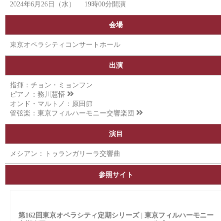
2024年6月26日（水） 19時00分開演
会場
東京オペラシティコンサートホール
出演
指揮：チョン・ミョンフン
ピアノ：
務川慧悟
オンド・マルトノ：原田節
管弦楽：
東京フィルハーモニー交響楽団
演目
メシアン：トゥランガリーラ交響曲
参照サイト
第162回東京オペラシティ定期シリーズ | 東京フィルハーモニー