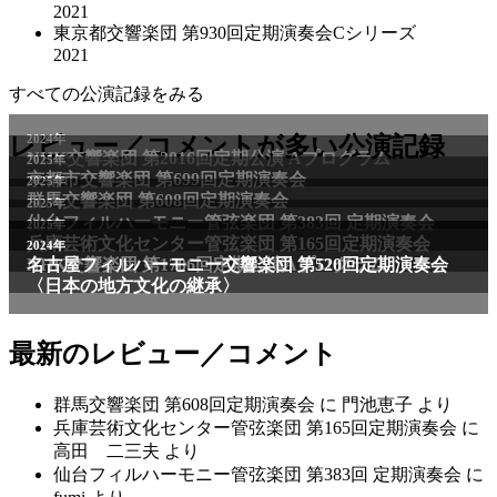
2021
東京都交響楽団 第930回定期演奏会Cシリーズ
2021
すべての公演記録をみる
2024年
レビュー／コメントが多い公演記録
NHK交響楽団 第2016回定期公演 Aプログラム
2025年
京都市交響楽団 第699回定期演奏会
2025年
群馬交響楽団 第608回定期演奏会
2025年
仙台フィルハーモニー管弦楽団 第383回 定期演奏会
2025年
兵庫芸術文化センター管弦楽団 第165回定期演奏会
2011年
2024年
NHK交響楽団 第1706回定期公演Aプログラム
名古屋フィルハーモニー交響楽団 第520回定期演奏会
〈日本の地方文化の継承〉
最新のレビュー／コメント
群馬交響楽団 第608回定期演奏会
に
門池恵子
より
兵庫芸術文化センター管弦楽団 第165回定期演奏会
に
高田 二三夫
より
仙台フィルハーモニー管弦楽団 第383回 定期演奏会
に