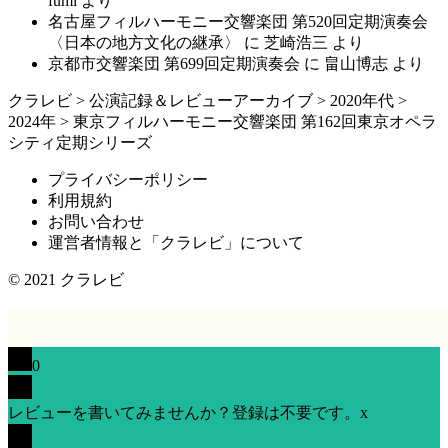
fumi
より
名古屋フィルハーモニー交響楽団 第520回定期演奏会
〈日本の地方文化の継承〉
に
芝崎浩三
より
京都市交響楽団 第699回定期演奏会
に
畠山博志
より
クラレビ
>
公演記録＆レビューアーカイブ
>
2020年代
>
2024年
>
東京フィルハーモニー交響楽団 第162回東京オペラ
シティ定期シリーズ
プライバシーポリシー
利用規約
お問い合わせ
運営者情報と「クラレビ」について
© 2021
クラレビ
0
レビューを書いてみませんか？登録は不要です。
x