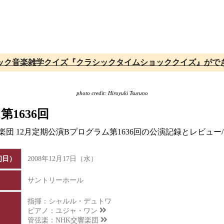
ック音楽雑学クイズ『クラシックタイムショッククイズ』がで
photo credit: Hiroyuki Tsuruno
1636回
響楽団 12月定期公演Bプログラム第1636回の公演記録とレビ
初日）
2008年12月17日（水）
サントリーホール
指揮：シャルル・デュトワ
ピアノ：
ユジャ・ワン
管弦楽：
NHK交響楽団