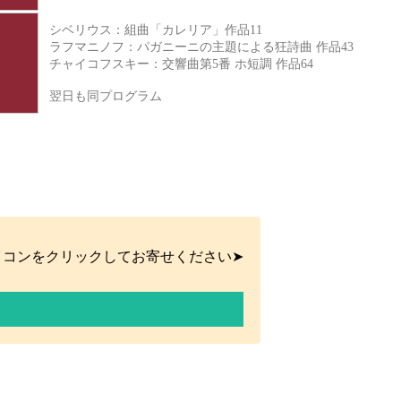
シベリウス：組曲「カレリア」作品11
ラフマニノフ：パガニーニの主題による狂詩曲 作品43
チャイコフスキー：交響曲第5番 ホ短調 作品64
翌日も同プログラム
イコンをクリックしてお寄せください➤