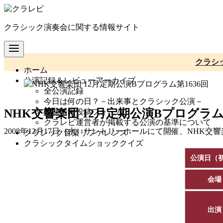
コ
ン
クラシック演奏会に関する情報サイト
テ
ン
ツ
へ
クラシ
ホーム
移
公演記録＆レビューアーカイブ
動
全公演記録
今日は何の日？－出来事とクラシック公演－
NHK交響楽団 12月定期公演Bプログラム第
公演情報投稿フォーム
クラレビ運営者が掲載する公演の基準について
2008年12月17日（水）サントリーホールにて開催、NHK交
クラシック音楽リファレンス
クラシックタイムショッククイズ
公演日（
会場
出演