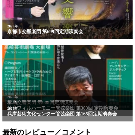
2025年
京都市交響楽団 第699回定期演奏会
2025年
群馬交響楽団 第608回定期演奏会
2025年
仙台フィルハーモニー管弦楽団 第383回 定期演奏会
2025年
兵庫芸術文化センター管弦楽団 第165回定期演奏会
最新のレビュー／コメント