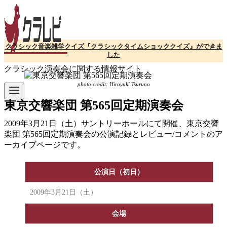
コ
ン
テ
ン
クラシック音楽雑学クイズ『クラシックタイムショッククイズ』ができま
ツ
した
へ
クラシック演奏会に関する情報サイト
移
動
photo credit: Hiroyuki Tsuruno
東京交響楽団 第565回定期演奏会
2009年3月21日（土）サントリーホールにて開催、東京交響
楽団 第565回定期演奏会の公演記録とレビュー/コメントのア
ーカイブページです。
公演日（初日）
2009年3月21日（土）
会場