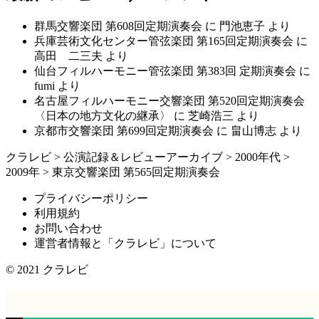
群馬交響楽団 第608回定期演奏会
に
門池恵子
より
兵庫芸術文化センター管弦楽団 第165回定期演奏会
に
高田 二三夫
より
仙台フィルハーモニー管弦楽団 第383回 定期演奏会
に
fumi
より
名古屋フィルハーモニー交響楽団 第520回定期演奏会
〈日本の地方文化の継承〉
に
芝崎浩三
より
京都市交響楽団 第699回定期演奏会
に
畠山博志
より
クラレビ
>
公演記録＆レビューアーカイブ
>
2000年代
>
2009年
>
東京交響楽団 第565回定期演奏会
プライバシーポリシー
利用規約
お問い合わせ
運営者情報と「クラレビ」について
© 2021
クラレビ