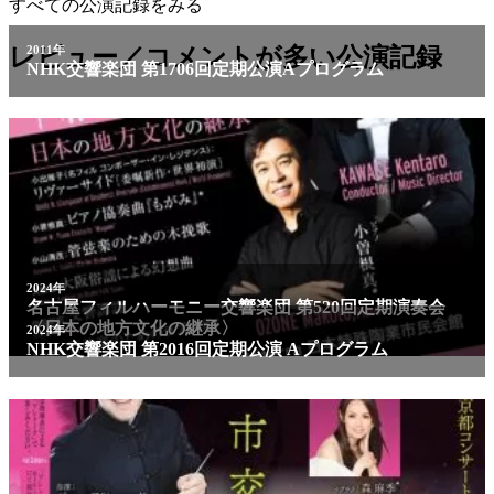
すべての公演記録をみる
2011年
レビュー／コメントが多い公演記録
NHK交響楽団 第1706回定期公演Aプログラム
2024年
名古屋フィルハーモニー交響楽団 第520回定期演奏会
〈日本の地方文化の継承〉
2024年
NHK交響楽団 第2016回定期公演 Aプログラム