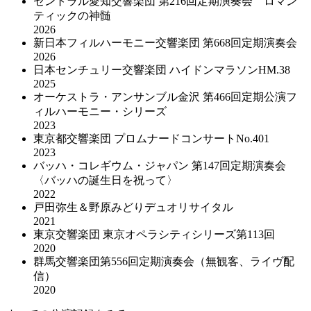
セントラル愛知交響楽団 第216回定期演奏会 ロマン
ティックの神髄
2026
新日本フィルハーモニー交響楽団 第668回定期演奏会
2026
日本センチュリー交響楽団 ハイドンマラソンHM.38
2025
オーケストラ・アンサンブル金沢 第466回定期公演フ
ィルハーモニー・シリーズ
2023
東京都交響楽団 プロムナードコンサートNo.401
2023
バッハ・コレギウム・ジャパン 第147回定期演奏会
〈バッハの誕生日を祝って〉
2022
戸田弥生＆野原みどりデュオリサイタル
2021
東京交響楽団 東京オペラシティシリーズ第113回
2020
群馬交響楽団第556回定期演奏会（無観客、ライヴ配
信）
2020