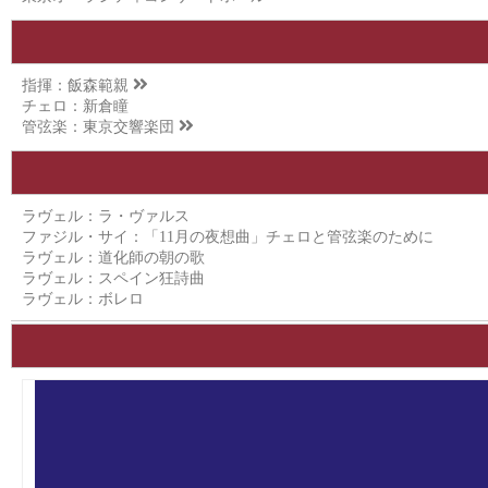
指揮：
飯森範親
チェロ：新倉瞳
管弦楽：
東京交響楽団
ラヴェル：ラ・ヴァルス
ファジル・サイ：「11月の夜想曲」チェロと管弦楽のために
ラヴェル：道化師の朝の歌
ラヴェル：スペイン狂詩曲
ラヴェル：ボレロ