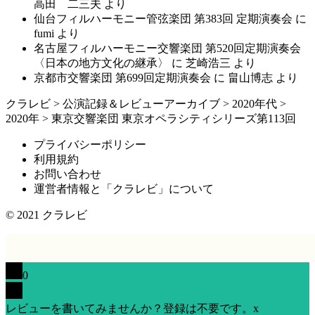
高田 二三夫
より
仙台フィルハーモニー管弦楽団 第383回 定期演奏会
に
fumi
より
名古屋フィルハーモニー交響楽団 第520回定期演奏会
〈日本の地方文化の継承〉
に
芝崎浩三
より
京都市交響楽団 第699回定期演奏会
に
畠山博志
より
クラレビ
>
公演記録＆レビューアーカイブ
>
2020年代
>
2020年
>
東京交響楽団 東京オペラシティシリーズ第113回
プライバシーポリシー
利用規約
お問い合わせ
運営者情報と「クラレビ」について
© 2021
クラレビ
0
レビューを書いてみませんか？登録は不要です。
x