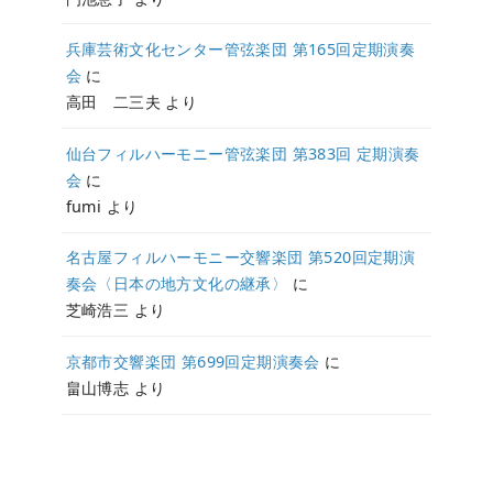
兵庫芸術文化センター管弦楽団 第165回定期演奏
会
に
高田 二三夫
より
仙台フィルハーモニー管弦楽団 第383回 定期演奏
会
に
fumi
より
名古屋フィルハーモニー交響楽団 第520回定期演
奏会〈日本の地方文化の継承〉
に
芝崎浩三
より
京都市交響楽団 第699回定期演奏会
に
畠山博志
より