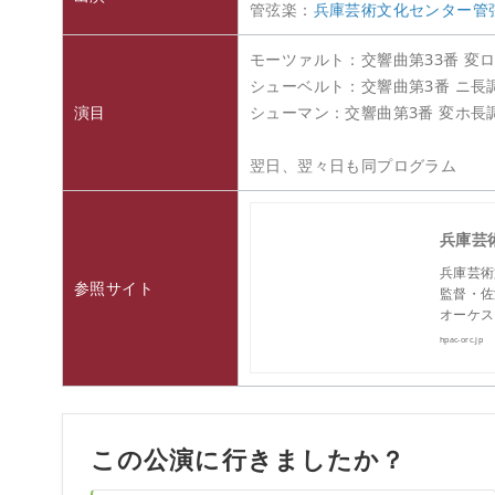
管弦楽：
兵庫芸術文化センター管
モーツァルト：交響曲第33番 変ロ長調
シューベルト：交響曲第3番 ニ長調 D
演目
シューマン：交響曲第3番 変ホ長調 
翌日、翌々日も同プログラム
兵庫芸術
兵庫芸術
参照サイト
監督・佐
オーケス
hpac-orc.jp
この公演に行きましたか？