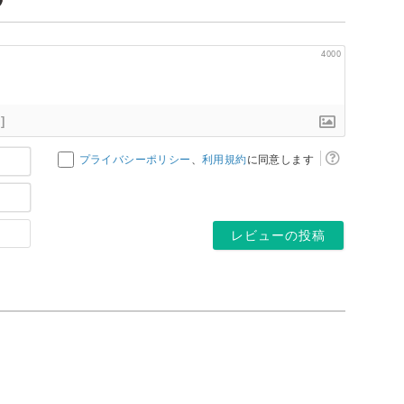
4000
]
お
プライバシーポリシー
、
利用規約
に同意します
名
メ
前
ー
*
ホ
ル
ー
ア
ム
ド
ペ
レ
ー
ス
ジ
*