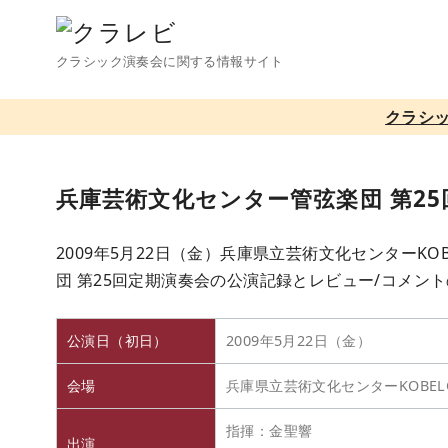
コ
ン
クラシック演奏会に関する情報サイト
テ
ン
クラシ
ツ
へ
移
兵庫芸術文化センター管弦楽団 第2
動
2009年5月22日（金）兵庫県立芸術文化センターK
団 第25回定期演奏会の公演記録とレビュー/コメン
公演日（初日）
2009年5月22日（金）
会場
兵庫県立芸術文化センターKOBEL
指揮：金聖響
出演