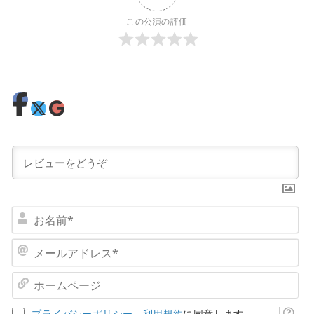
この公演の評価
お
名
前
メ
*
ー
ル
ホ
ア
ー
ド
ム
プライバシーポリシー
、
利用規約
に同意します