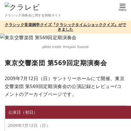
コ
ン
クラシック演奏会に関する情報サイト
テ
クラシック音楽雑学クイズ『クラシックタイムショッククイズ』がで
ン
きました
ツ
へ
photo credit: Hiroyuki Tsuruno
移
動
東京交響楽団 第569回定期演奏会
2009年7月12日（日）サントリーホールにて開催、東京
交響楽団 第569回定期演奏会の公演記録とレビュー/コ
メントのアーカイブページです。
公演日（初日）
2009年7月12日（日）