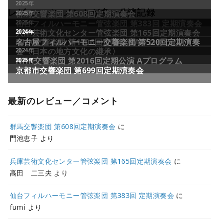
レビュー／コメントが多い公演記録
最新のレビュー／コメント
群馬交響楽団 第608回定期演奏会
に
門池恵子
より
兵庫芸術文化センター管弦楽団 第165回定期演奏会
に
高田 二三夫
より
仙台フィルハーモニー管弦楽団 第383回 定期演奏会
に
fumi
より