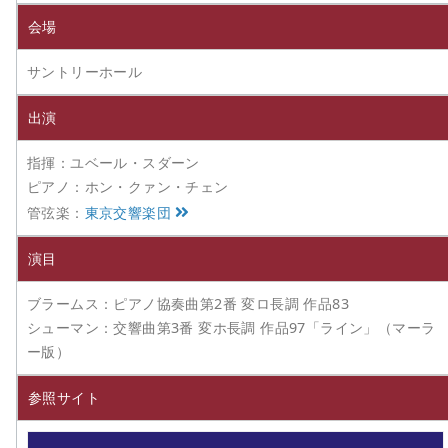
会場
サントリーホール
出演
指揮：ユベール・スダーン
ピアノ：ホン・クァン・チェン
管弦楽：
東京交響楽団
演目
ブラームス：ピアノ協奏曲第2番 変ロ長調 作品83
シューマン：交響曲第3番 変ホ長調 作品97「ライン」（マーラ
ー版）
参照サイト