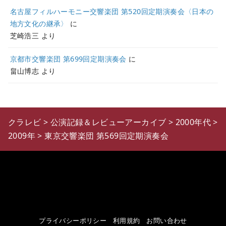
名古屋フィルハーモニー交響楽団 第520回定期演奏会〈日本の
地方文化の継承〉
に
芝崎浩三
より
京都市交響楽団 第699回定期演奏会
に
畠山博志
より
クラレビ
>
公演記録＆レビューアーカイブ
>
2000年代
>
2009年
>
東京交響楽団 第569回定期演奏会
プライバシーポリシー
利用規約
お問い合わせ