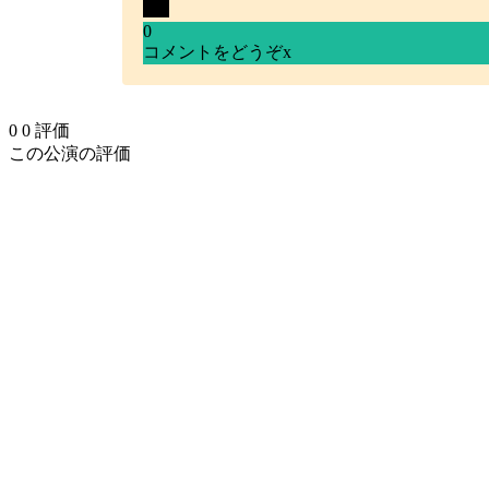
0
コメントをどうぞ
x
0
0
評価
この公演の評価