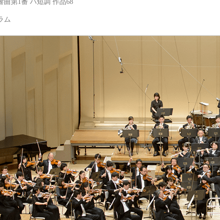
曲第1番 ハ短調 作品68
グラム
NHK交響楽団/NHK Symphony Orchestra, Tokyo
NHK交響楽団（N響）公式サイト。コンサートのスケジ
www.nhkso.or.jp