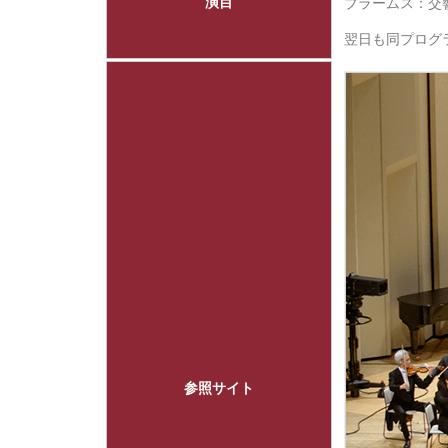
演目
ブラームス：交響
翌日も同プロ
参照サイト