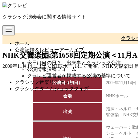
コ
ン
クラシック演奏会に関する情報サイト
テ
ン
ツ
へ
クラシ
ホーム
移
公演記録＆レビューアーカイブ
動
NHK交響楽団 第1658回定期公演＜11
全公演記録
今日は何の日？－出来事とクラシック公演－
2009年11月14日（土）NHKホールにて開催、NHK交響楽
公演情報投稿フォーム
クラレビ運営者が掲載する公演の基準について
クラシック音楽リファレンス
公演日（初日）
2009年11月14
クラシックタイムショッククイズ
会場
NHKホール
指揮：ネルロ・
出演
管弦楽：
NHK
ウェーバー：歌
シューベルト：交