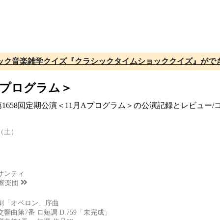
ック音楽雑学クイズ『クラシックタイムショッククイズ』がで
月Aプログラム＞
団 第1658回定期公演＜11月Aプログラム＞の公演記録とレビュ
日（土）
サンティ
交響楽団
劇「オベロン」序曲
響曲第7番 ロ短調 D.759「未完成」