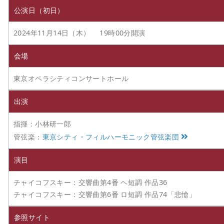
公演日（初日）
2024年11月14日（木） 19時00分開演
会場
東京オペラシティコンサートホール
出演
指揮：小林研一郎
管弦楽：
東京シティ・フィルハーモニック管弦楽団
演目
チャイコフスキー：交響曲第4番 ヘ短調 作品36
チャイコフスキー：交響曲第6番 ロ短調 作品74「悲愴」
参照サイト