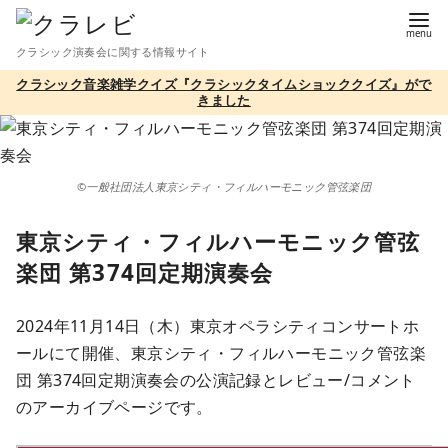
コ
ン
クラシック演奏会に関する情報サイト
テ
クラシック音楽雑学クイズ『クラシックタイムショッククイズ』がで
ン
きました
ツ
へ
移
©一般社団法人東京シティ・フィルハーモニック管弦楽団
動
東京シティ・フィルハーモニック管弦
楽団 第374回定期演奏会
2024年11月14日（木）東京オペラシティコンサートホ
ールにて開催、東京シティ・フィルハーモニック管弦楽
団 第374回定期演奏会の公演記録とレビュー/コメント
のアーカイブページです。