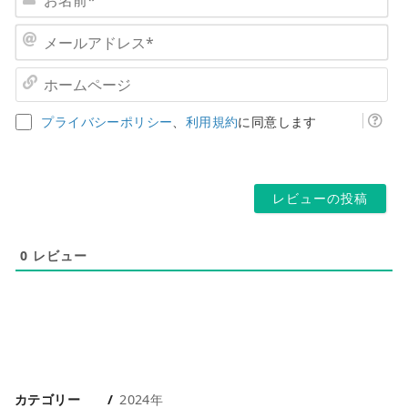
名
前
メ
*
ー
ル
ホ
ア
ー
ド
ム
プライバシーポリシー
、
利用規約
に同意します
レ
ペ
ス
ー
*
ジ
0
レビュー
カテゴリー
2024年