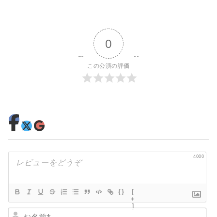
0
この公演の評価
4000
{}
[
+
]
お