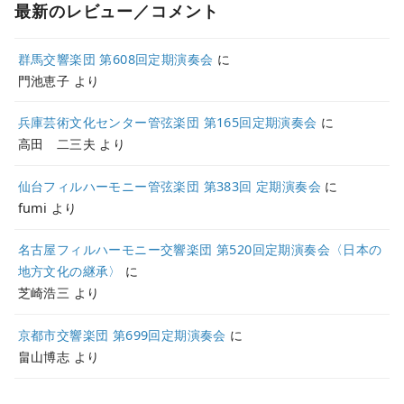
最新のレビュー／コメント
群馬交響楽団 第608回定期演奏会
に
門池恵子
より
兵庫芸術文化センター管弦楽団 第165回定期演奏会
に
高田 二三夫
より
仙台フィルハーモニー管弦楽団 第383回 定期演奏会
に
fumi
より
名古屋フィルハーモニー交響楽団 第520回定期演奏会〈日本の
地方文化の継承〉
に
芝崎浩三
より
京都市交響楽団 第699回定期演奏会
に
畠山博志
より