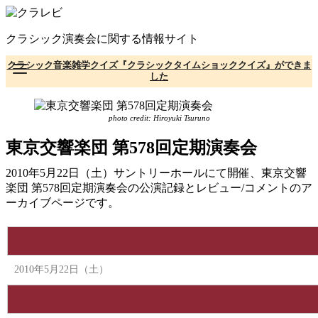
コ
ン
クラシック演奏会に関する情報サイト
テ
ン
クラシック音楽雑学クイズ『クラシックタイムショッククイズ』ができま
ツ
した
へ
移
動
photo credit: Hiroyuki Tsuruno
東京交響楽団 第578回定期演奏会
2010年5月22日（土）サントリーホールにて開催、東京交響
楽団 第578回定期演奏会の公演記録とレビュー/コメントのア
ーカイブページです。
2010年5月22日（土）