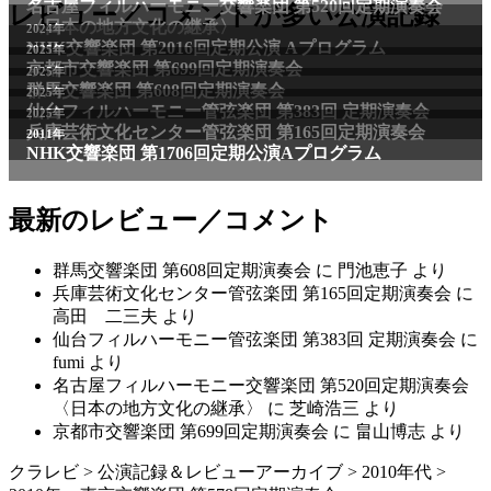
名古屋フィルハーモニー交響楽団 第520回定期演奏会
レビュー／コメントが多い公演記録
〈日本の地方文化の継承〉
2024年
NHK交響楽団 第2016回定期公演 Aプログラム
2025年
京都市交響楽団 第699回定期演奏会
2025年
群馬交響楽団 第608回定期演奏会
2025年
仙台フィルハーモニー管弦楽団 第383回 定期演奏会
2025年
兵庫芸術文化センター管弦楽団 第165回定期演奏会
2011年
NHK交響楽団 第1706回定期公演Aプログラム
最新のレビュー／コメント
群馬交響楽団 第608回定期演奏会
に
門池恵子
より
兵庫芸術文化センター管弦楽団 第165回定期演奏会
に
高田 二三夫
より
仙台フィルハーモニー管弦楽団 第383回 定期演奏会
に
fumi
より
名古屋フィルハーモニー交響楽団 第520回定期演奏会
〈日本の地方文化の継承〉
に
芝崎浩三
より
京都市交響楽団 第699回定期演奏会
に
畠山博志
より
クラレビ
>
公演記録＆レビューアーカイブ
>
2010年代
>