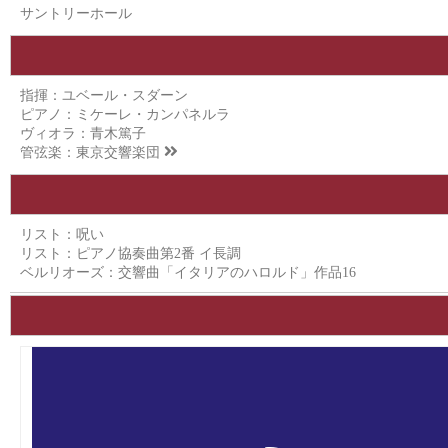
サントリーホール
指揮：ユベール・スダーン
ピアノ：ミケーレ・カンパネルラ
ヴィオラ：青木篤子
管弦楽：
東京交響楽団
リスト：呪い
リスト：ピアノ協奏曲第2番 イ長調
ベルリオーズ：交響曲「イタリアのハロルド」作品16