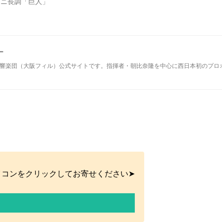
 ニ長調「巨人」
ー
響楽団（大阪フィル）公式サイトです。指揮者・朝比奈隆を中心に西日本初のプロ
イコンをクリックしてお寄せください➤