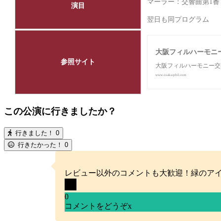
マーラー：交響曲第1番
演目
翌日も同プログラム
大阪フィルハーモニ
参照サイト
大阪フィルハーモニー交
www.osaka-phil.com
この公演に行きましたか？
行きました！
0
行きたかった！
0
レビュー以外のコメントも大歓迎！緑のア
0
コメントをどうぞ
x