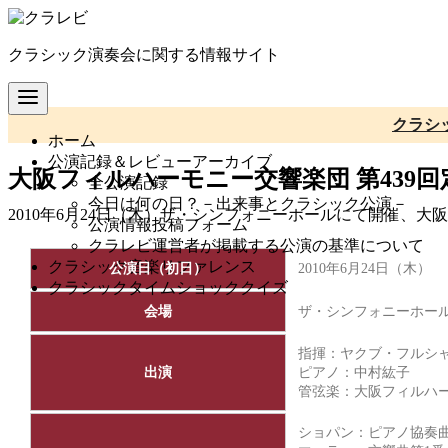
コ
ン
クラシック演奏会に関する情報サイト
テ
ン
ツ
へ
クラシ
ホーム
移
公演記録＆レビューアーカイブ
動
大阪フィルハーモニー交響楽団 第439
全公演記録
今日は何の日？－出来事とクラシック公演－
2010年6月24日（木）ザ・シンフォニーホールにて開催、
公演情報投稿フォーム
クラレビ運営者が掲載する公演の基準について
クラシック音楽リファレンス
公演日（初日）
2010年6月24日（木）
クラシックタイムショッククイズ
会場
ザ・シンフォニーホー
指揮：ヤクブ・フルシ
出演
ピアノ：中村紘子
管弦楽：
大阪フィルハ
ショパン：ピアノ協奏曲第