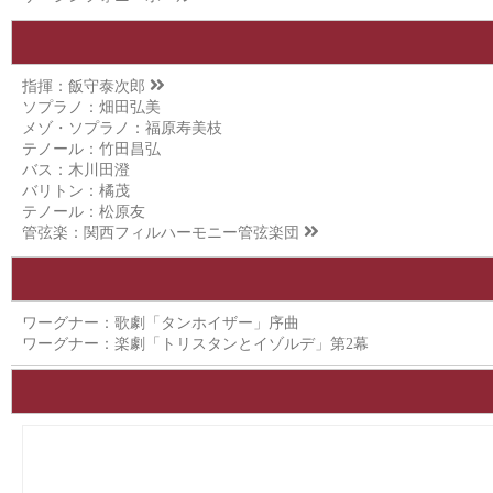
指揮：
飯守泰次郎
ソプラノ：畑田弘美
メゾ・ソプラノ：福原寿美枝
テノール：竹田昌弘
バス：木川田澄
バリトン：橘茂
テノール：松原友
管弦楽：
関西フィルハーモニー管弦楽団
ワーグナー：歌劇「タンホイザー」序曲
ワーグナー：楽劇「トリスタンとイゾルデ」第2幕