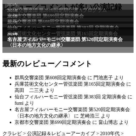
2024年
レビュー／コメントが多い公演記録
NHK交響楽団 第2016回定期公演 Aプログラム
2025年
京都市交響楽団 第699回定期演奏会
2025年
群馬交響楽団 第608回定期演奏会
2025年
仙台フィルハーモニー管弦楽団 第383回 定期演奏会
2025年
兵庫芸術文化センター管弦楽団 第165回定期演奏会
2011年
2024年
NHK交響楽団 第1706回定期公演Aプログラム
名古屋フィルハーモニー交響楽団 第520回定期演奏会
〈日本の地方文化の継承〉
最新のレビュー／コメント
群馬交響楽団 第608回定期演奏会
に
門池恵子
より
兵庫芸術文化センター管弦楽団 第165回定期演奏会
に
高田 二三夫
より
仙台フィルハーモニー管弦楽団 第383回 定期演奏会
に
fumi
より
名古屋フィルハーモニー交響楽団 第520回定期演奏会
〈日本の地方文化の継承〉
に
芝崎浩三
より
京都市交響楽団 第699回定期演奏会
に
畠山博志
より
クラレビ
>
公演記録＆レビューアーカイブ
>
2010年代
>