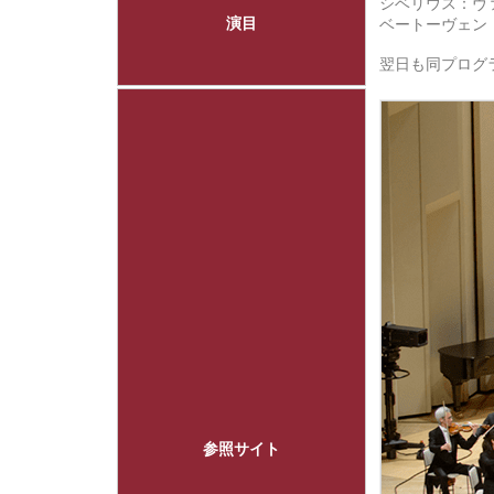
シベリウス：ヴァ
演目
ベートーヴェン：
翌日も同プロ
参照サイト