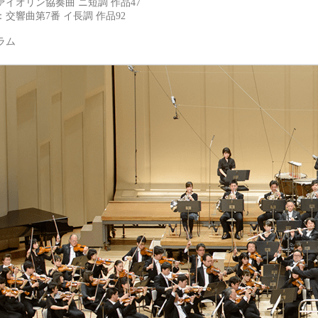
イオリン協奏曲 ニ短調 作品47
交響曲第7番 イ長調 作品92
グラム
NHK交響楽団/NHK Symphony Orchestra, Tokyo
NHK交響楽団（N響）公式サイト。コンサートのスケジ
www.nhkso.or.jp