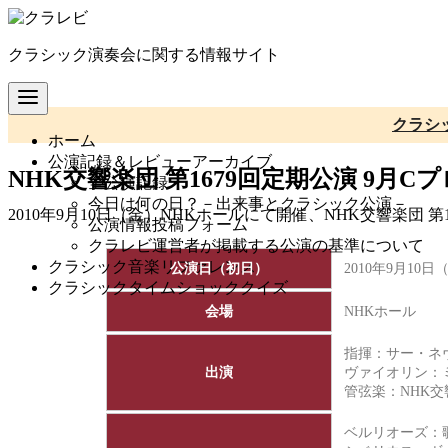
コ
ン
クラシック演奏会に関する情報サイト
テ
ン
ツ
へ
クラシ
ホーム
移
公演記録＆レビューアーカイブ
動
NHK交響楽団 第1679回定期公演 9月C
全公演記録
今日は何の日？－出来事とクラシック公演－
2010年9月10日（金）NHKホールにて開催、NHK交響楽団
公演情報投稿フォーム
クラレビ運営者が掲載する公演の基準について
クラシック音楽リファレンス
公演日（初日）
2010年9月10日
クラシックタイムショッククイズ
会場
NHKホール
指揮：サー・ネ
出演
ヴァイオリン：
管弦楽：
NHK
ベルリオーズ：