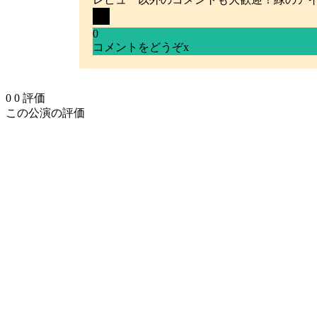
0
コメントをどうぞ
x
0
0
評価
この公演の評価