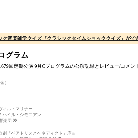
ック音楽雑学クイズ『クラシックタイムショッククイズ』がで
プログラム
 第1679回定期公演 9月Cプログラムの公演記録とレビュー/コ
（金）
ヴィル・マリナー
ミハイル・シモニアン
交響楽団
歌劇「ベアトリスとベネディクト」序曲