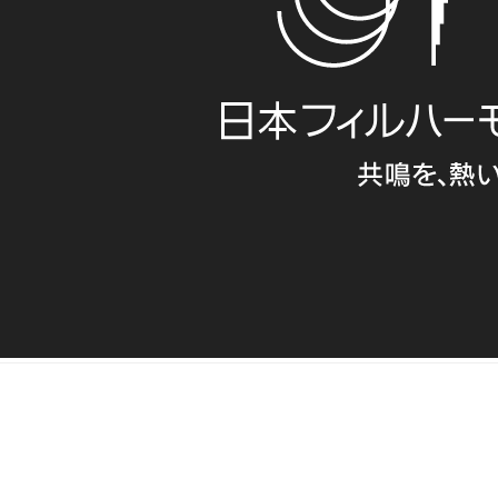
「共鳴を、熱いウェーブに」1956年創立の日本フィルハーモ
動、楽団のプロフィールなど、豊…
www.japanphil.or.jp