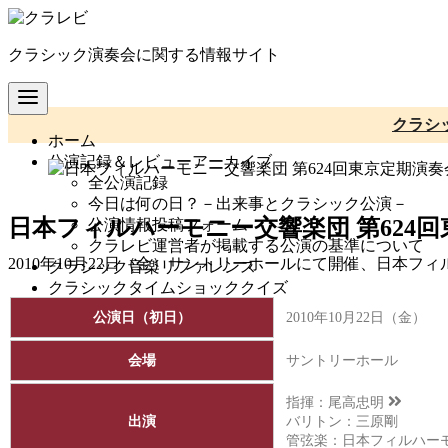
コ
ン
クラシック演奏会に関する情報サイト
テ
ン
ツ
へ
クラシ
ホーム
移
公演記録＆レビューアーカイブ
動
全公演記録
今日は何の日？－出来事とクラシック公演－
日本フィルハーモニー交響楽団 第624
公演情報投稿フォーム
クラレビ運営者が掲載する公演の基準について
2010年10月22日（金）サントリーホールにて開催、日本フ
クラシック音楽リファレンス
クラシックタイムショッククイズ
公演日（初日）
2010年10月22日（金）
会場
サントリーホール
指揮：
尾高忠明
出演
バリトン：三原剛
管弦楽：
日本フィルハー