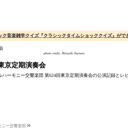
ック音楽雑学クイズ『クラシックタイムショッククイズ』がで
photo credit: Hiroyuki Tsuruno
回東京定期演奏会
ィルハーモニー交響楽団 第624回東京定期演奏会の公演記録と
モニー交響楽団