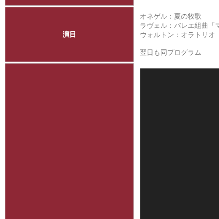
オネゲル：夏の牧歌
ラヴェル：バレエ組曲「
演目
ウォルトン：オラトリオ
翌日も同プログラム