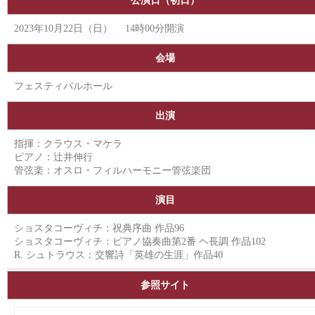
公演日（初日）
2023年10月22日（日） 14時00分開演
会場
フェスティバルホール
出演
指揮：クラウス・マケラ
ピアノ：辻󠄀井伸行
管弦楽：オスロ・フィルハーモニー管弦楽団
演目
ショスタコーヴィチ：祝典序曲 作品96
ショスタコーヴィチ：ピアノ協奏曲第2番 ヘ長調 作品102
R. シュトラウス：交響詩「英雄の生涯」作品40
参照サイト