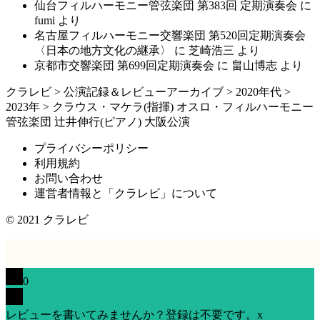
仙台フィルハーモニー管弦楽団 第383回 定期演奏会
に
fumi
より
名古屋フィルハーモニー交響楽団 第520回定期演奏会
〈日本の地方文化の継承〉
に
芝崎浩三
より
京都市交響楽団 第699回定期演奏会
に
畠山博志
より
クラレビ
>
公演記録＆レビューアーカイブ
>
2020年代
>
2023年
>
クラウス・マケラ(指揮) オスロ・フィルハーモニー
管弦楽団 辻井伸行(ピアノ) 大阪公演
プライバシーポリシー
利用規約
お問い合わせ
運営者情報と「クラレビ」について
© 2021
クラレビ
0
レビューを書いてみませんか？登録は不要です。
x