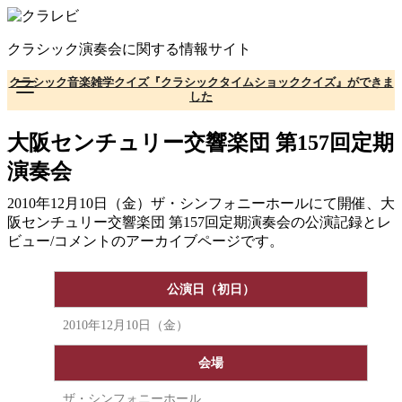
コ
ン
クラシック演奏会に関する情報サイト
テ
ン
クラシック音楽雑学クイズ『クラシックタイムショッククイズ』ができま
ツ
した
へ
移
大阪センチュリー交響楽団 第157回定期
動
演奏会
2010年12月10日（金）ザ・シンフォニーホールにて開催、大
阪センチュリー交響楽団 第157回定期演奏会の公演記録とレ
ビュー/コメントのアーカイブページです。
公演日（初日）
2010年12月10日（金）
会場
ザ・シンフォニーホール