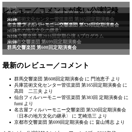
2025年
レビュー／コメントが多い公演記録
仙台フィルハーモニー管弦楽団 第383回 定期演奏会
2025年
兵庫芸術文化センター管弦楽団 第165回定期演奏会
2011年
2024年
NHK交響楽団 第1706回定期公演Aプログラム
名古屋フィルハーモニー交響楽団 第520回定期演奏会
〈日本の地方文化の継承〉
2024年
NHK交響楽団 第2016回定期公演 Aプログラム
2025年
京都市交響楽団 第699回定期演奏会
2025年
群馬交響楽団 第608回定期演奏会
最新のレビュー／コメント
群馬交響楽団 第608回定期演奏会
に
門池恵子
より
兵庫芸術文化センター管弦楽団 第165回定期演奏会
に
高田 二三夫
より
仙台フィルハーモニー管弦楽団 第383回 定期演奏会
に
fumi
より
名古屋フィルハーモニー交響楽団 第520回定期演奏会
〈日本の地方文化の継承〉
に
芝崎浩三
より
京都市交響楽団 第699回定期演奏会
に
畠山博志
より