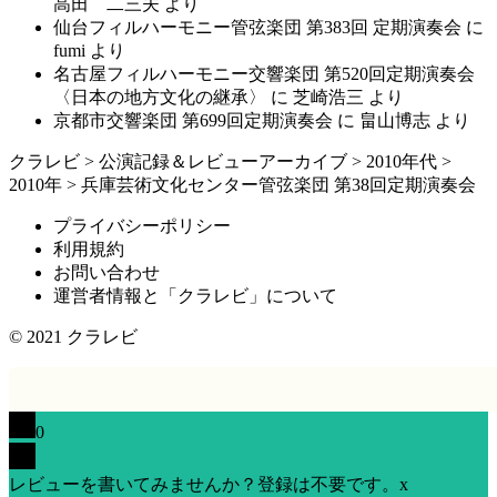
高田 二三夫
より
仙台フィルハーモニー管弦楽団 第383回 定期演奏会
に
fumi
より
名古屋フィルハーモニー交響楽団 第520回定期演奏会
〈日本の地方文化の継承〉
に
芝崎浩三
より
京都市交響楽団 第699回定期演奏会
に
畠山博志
より
クラレビ
>
公演記録＆レビューアーカイブ
>
2010年代
>
2010年
>
兵庫芸術文化センター管弦楽団 第38回定期演奏会
プライバシーポリシー
利用規約
お問い合わせ
運営者情報と「クラレビ」について
© 2021
クラレビ
0
レビューを書いてみませんか？登録は不要です。
x