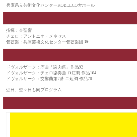
兵庫県立芸術文化センターKOBELCO大ホール
指揮：金聖響
チェロ：アントニオ・メネセス
管弦楽：
兵庫芸術文化センター管弦楽団
ドヴォルザーク：序曲「謝肉祭」作品92
ドヴォルザーク：チェロ協奏曲 ロ短調 作品104
ドヴォルザーク：交響曲第7番 ニ短調 作品70
翌日、翌々日も同プログラム