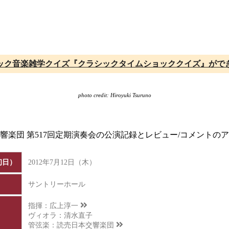
ック音楽雑学クイズ『クラシックタイムショッククイズ』がで
photo credit: Hiroyuki Tsuruno
交響楽団 第517回定期演奏会の公演記録とレビュー/コメントの
初日）
2012年7月12日（木）
サントリーホール
指揮：
広上淳一
ヴィオラ：清水直子
管弦楽：
読売日本交響楽団