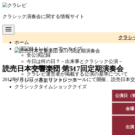
コ
ン
クラシック演奏会に関する情報サイト
テ
ン
ツ
へ
クラシ
ホーム
移
公演記録＆レビューアーカイブ
動
全公演記録
今日は何の日？－出来事とクラシック公演－
読売日本交響楽団 第517回定期演奏会
公演情報投稿フォーム
クラレビ運営者が掲載する公演の基準について
2012年7月12日（木）サントリーホールにて開催、読売日本
クラシック音楽リファレンス
クラシックタイムショッククイズ
公演日（
会場
出演