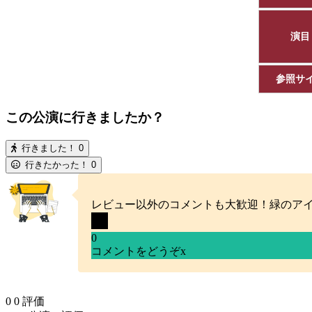
演目
参照サ
この公演に行きましたか？
行きました！
0
行きたかった！
0
レビュー以外のコメントも大歓迎！緑のア
0
コメントをどうぞ
x
0
0
評価