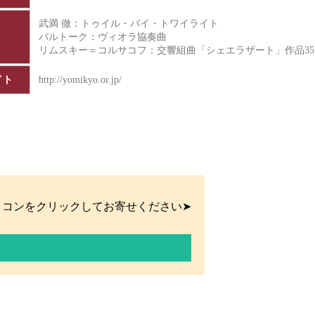
武満 徹：トゥイル・バイ・トワイライト
バルトーク：ヴィオラ協奏曲
リムスキー＝コルサコフ：交響組曲「シェエラザート」作品
イト
http://yomikyo.or.jp/
イコンをクリックしてお寄せください➤