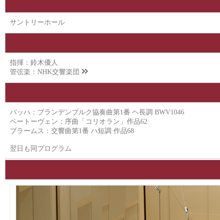
サントリーホール
指揮：鈴木優人
管弦楽：
NHK交響楽団
バッハ：ブランデンブルク協奏曲第1番 ヘ長調 BWV1046
ベートーヴェン：序曲「コリオラン」作品62
ブラームス：交響曲第1番 ハ短調 作品68
翌日も同プログラム