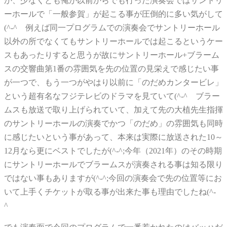
か、少なくとも俺が以前からでも行った演奏会ではサントリ
ーホールで「一般参賀」が起こる事が圧倒的に多い気がして
(^-^ゞ例えば同一プログラムでの演奏会でサントリーホール
以外の所でなくてもサントリーホールでは起こるというケー
スもあったりすると思うが故にサントリーホール+ブラーム
スの交響曲第1番の雰囲気を先の位置の見栄えで感じたい事
が一つで、もう一つがやはり以前に「のだめカンタービレ」
という超有名なフジテレビのドラマを見ていて(^-^ゞブラー
ムスも放送で取り上げられていて、加えて先の大植先生指揮
のサントリーホールの演奏でかつ「のだめ」の雰囲気も同時
に感じたいという事があって、本来は実際に放送された10～
12月なら更にベストでしたが(^-^;今年（2021年）のその時期
にサントリーホールでブラームスが演奏される事は知る限り
ではない事もありますが(^-^;今回の演奏会で先の位置等にお
いて上手くチケットが取る事が出来た事も理由でしたね(^-
^ゞ