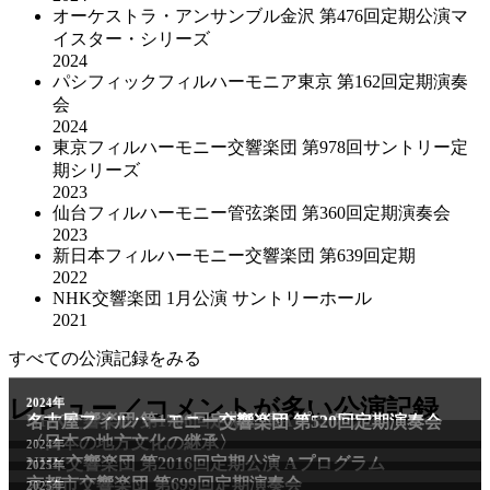
オーケストラ・アンサンブル金沢 第476回定期公演マ
イスター・シリーズ
2024
パシフィックフィルハーモニア東京 第162回定期演奏
会
2024
東京フィルハーモニー交響楽団 第978回サントリー定
期シリーズ
2023
仙台フィルハーモニー管弦楽団 第360回定期演奏会
2023
新日本フィルハーモニー交響楽団 第639回定期
2022
NHK交響楽団 1⽉公演 サントリーホール
2021
すべての公演記録をみる
2011年
レビュー／コメントが多い公演記録
2024年
NHK交響楽団 第1706回定期公演Aプログラム
名古屋フィルハーモニー交響楽団 第520回定期演奏会
〈日本の地方文化の継承〉
2024年
NHK交響楽団 第2016回定期公演 Aプログラム
2025年
京都市交響楽団 第699回定期演奏会
2025年