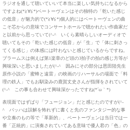
ラジオを通して聴いていいて本当に楽しい気持ちになるから
ですよね(*≧∀≦*)ベートーヴェンはその独特の「乾いた感じ
の低音」が魅力的で(*≧∀≦*)個人的にはベートーヴェンの曲
こそ芯からの意味でコンサートホールで聴かれたい作曲家だ
と以前から思っていて(^-^ゞいくら素晴らしいオーディオで
聴いてもその「乾いた感じの低音」が「生」で「体に刺さっ
てくる感じ」の体感には叶わないと感じているからですね。
ブラームスは例えば第1楽章のど頭の3拍子の拍の感じ方等が
興味深いと思いましたが(^-^ゞ因みにその部分は恩田陸先生
原作小説の「蜜蜂と遠雷」の映画のリハーサルの場面で「料
理の鉄人」でもお馴染みの鹿賀丈史さんが指揮をされていて
(^-^ゞこの事も合わせて興味深かったですね(*´ω｀*)
表現面ではずばり「フュージョン」だと感じたのですが(^-
^ゞバッハは誤解を怖れずに書くと先のファンタジー的な事
や立奏のもの等で「革新的」、ベートーヴェンは当日では一
番「正統的」に演奏されていてある意味で優人君の「色」の