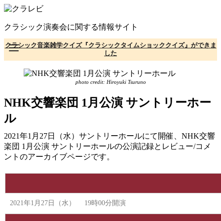
コ
ン
クラシック演奏会に関する情報サイト
テ
ン
クラシック音楽雑学クイズ『クラシックタイムショッククイズ』ができま
ツ
した
へ
移
動
photo credit: Hiroyuki Tsuruno
NHK交響楽団 1⽉公演 サントリーホー
ル
2021年1月27日（水）サントリーホールにて開催、NHK交響
楽団 1⽉公演 サントリーホールの公演記録とレビュー/コメ
ントのアーカイブページです。
2021年1月27日（水） 19時00分開演