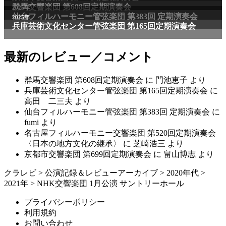
群馬交響楽団 第608回定期演奏会
2025年
仙台フィルハーモニー管弦楽団 第383回 定期演奏会
2025年
兵庫芸術文化センター管弦楽団 第165回定期演奏会
最新のレビュー／コメント
群馬交響楽団 第608回定期演奏会
に
門池恵子
より
兵庫芸術文化センター管弦楽団 第165回定期演奏会
に
高田 二三夫
より
仙台フィルハーモニー管弦楽団 第383回 定期演奏会
に
fumi
より
名古屋フィルハーモニー交響楽団 第520回定期演奏会
〈日本の地方文化の継承〉
に
芝崎浩三
より
京都市交響楽団 第699回定期演奏会
に
畠山博志
より
クラレビ
>
公演記録＆レビューアーカイブ
>
2020年代
>
2021年
>
NHK交響楽団 1⽉公演 サントリーホール
プライバシーポリシー
利用規約
お問い合わせ