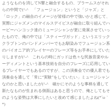
ようなものを消してN響と融合するもの、ブラームスがそれ
らの中間で(^-^ゞ「フュージョン」というと「ジャズ」と
「ロック」の融合のイメージが皆様の中で強いかと感じて、
実際にジャズメンのマイルスデイビスが融合に取り組んでハ
ービーハンコック達のミュージシャンが更に発展させていっ
たもので、俺の中では「スティーヴガッド」というエリック
クラプトンのバンドメンバーでもお馴染みでフュージョン系
のパイオニア的プレイヤーのフレーズ等をお手本にしていた
りしますが(^-^ゞこれらの時にガッドは色々な民族音楽やル
ーディメントという基本技術を自分のフレーズに応用してい
るプレイヤーでもあるのですが、この演奏会での優人君でも
演奏会を通して「常に“実験”をしていたい」ミュージシャン
なのかと思いましたが(^-^ゞ確かにそのような事柄を通して
新たなものが生まれる側面はあると思うので、俺としてもそ
のような姿勢は大事にしたいと改めて感じましたよね(*´ω｀
*)