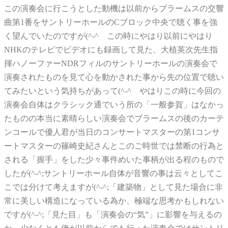
この演奏会に行こうとした動機は以前からブラームスの交響
曲第1番をサントリーホールのCブロック中央で聴く事を強
く望んでいたのですが(^-^ゞこの時にやはり以前にやはり
NHKのテレビでビデオにも録画して見た、大植英次先生指
揮ハノーファーNDRフィルのサントリーホールの演奏会で
演奏されたものを見て心を動かされた事から先の位置で聴い
てみたいという気持ちがあって(^-^ゞやはりこの時に今回の
演奏会自体はクラシック通でいう所の「一般参賀」はなかっ
たものの本当に素晴らしい演奏会でブラームスの後のカーテ
ンコールで優人君が当日のコンサートマスターの第1コンサ
ートマスターの篠崎史紀さんとこのご時世では禁断の行為と
される「握手」をした少々事件めいた事柄が出る程のもので
したが(^-^;サントリーホール自体が音響の事は云々としてこ
こでは分けて考えますが(^-^;「建築物」として見た場合に非
常に美しい構造になっている為か、極端な思考かもしれない
ですが(^-^;「見た目」も「演奏会の“気”」に影響を与えるの