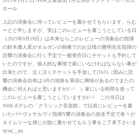
2021年1月27日 NHK交響楽団 1月公演@サントリーホール大
ホール
上記の演奏会に伺ってレビューを書かせてもらいます、らむ
ーどと申しますが、実はこのレビューを書こうとしている日
（2021年9月19日）は本来ならこのレビューの演奏会の指揮
の鈴木優人君がオルガンの独奏でのお父様の雅明先生指揮の
読響の演奏会に行く予定で一般発売日にチケットも予約して
いたのですが、個人的な事情で家にいなければならない事が
出来たので、泣く泣くチケットを手放して(ToT)（因みに読
響の演奏会自体は3月の池袋を筆頭に興味があるのでまたの
機会に伺えればと思いますが(^-^ゞ）家にいる時間を使って
このレビューを書こうとしていますが(^-^ゞこの当日は
NHK-Eテレの「クラシック音楽館」で以前にレビューを書
いたパーヴォヤルヴィ指揮N響の演奏会の放送予定で各々が
タイムリーな感じが故に書かせてもらう事をご了承下さいま
せm(__)m