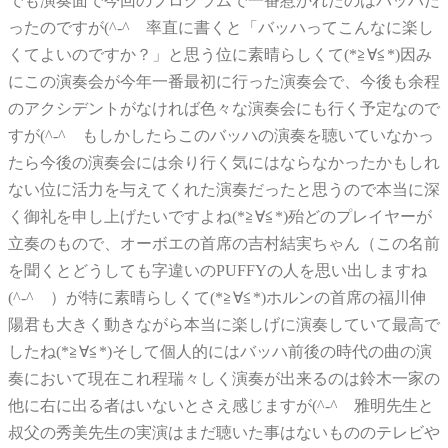
でも演奏面で今回のプログラムで一番惹かれたのはバッハだ
ったのですが(^-^ゞ率直に書くと「バッハってこんなに楽し
くてよいのですか？」と思う位に素晴らしくて(*≧∀≦*)因み
にこの演奏会が今年一番最初に行った演奏会で、今後も余程
のアクシデントがなければ色々な演奏会にも行く予定なので
すが(^-^ゞもしかしたらこのバッハの演奏を聴いていなかっ
たら今後の演奏会には余り行く気にはならなかったかもしれ
ない位に活力を与えてくれた演奏だったと思うので本当に深
く御礼を申し上げたいですよね(*≧∀≦*)殆どのプレイヤーが
立奏のもので、オーボエの首席の吉村結実ちゃん（この名前
を聞くとどうしても字違いのPUFFYの人を思い出しますね
(^-^ゞ）が特に素晴らしくて(*≧∀≦*)ホルンの首席の福川伸
陽君も大きく動きながら本当に楽しげに演奏していて最高で
したね(*≧∀≦*)そして個人的にはバッハ前後の時代の曲の演
奏において現在これ程瑞々しく演奏が出来るのは鈴木一家の
他に右に出る者はいないとさえ感じますが(^-^ゞ雅明先生と
叔父の秀美先生の実演はまだ聴いた事はないもののテレビや