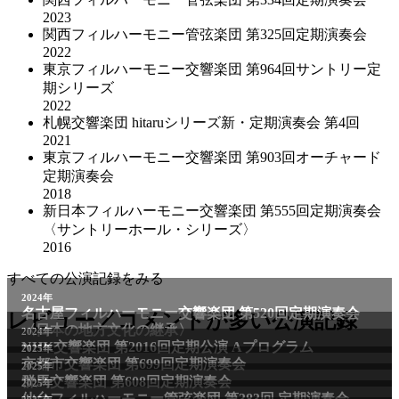
2023
関西フィルハーモニー管弦楽団 第325回定期演奏会
2022
東京フィルハーモニー交響楽団 第964回サントリー定
期シリーズ
2022
札幌交響楽団 hitaruシリーズ新・定期演奏会 第4回
2021
東京フィルハーモニー交響楽団 第903回オーチャード
定期演奏会
2018
新日本フィルハーモニー交響楽団 第555回定期演奏会
〈サントリーホール・シリーズ〉
2016
すべての公演記録をみる
2024年
名古屋フィルハーモニー交響楽団 第520回定期演奏会
レビュー／コメントが多い公演記録
〈日本の地方文化の継承〉
2024年
NHK交響楽団 第2016回定期公演 Aプログラム
2025年
京都市交響楽団 第699回定期演奏会
2025年
群馬交響楽団 第608回定期演奏会
2025年
仙台フィルハーモニー管弦楽団 第383回 定期演奏会