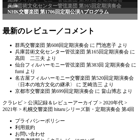
2025年
兵庫芸術文化センター管弦楽団 第165回定期演奏会
2011年
NHK交響楽団 第1706回定期公演Aプログラム
最新のレビュー／コメント
群馬交響楽団 第608回定期演奏会
に
門池恵子
より
兵庫芸術文化センター管弦楽団 第165回定期演奏会
に
高田 二三夫
より
仙台フィルハーモニー管弦楽団 第383回 定期演奏会
に
fumi
より
名古屋フィルハーモニー交響楽団 第520回定期演奏会
〈日本の地方文化の継承〉
に
芝崎浩三
より
京都市交響楽団 第699回定期演奏会
に
畠山博志
より
クラレビ
>
公演記録＆レビューアーカイブ
>
2020年代
>
2021年
>
札幌交響楽団 hitaruシリーズ新・定期演奏会 第4回
プライバシーポリシー
利用規約
お問い合わせ