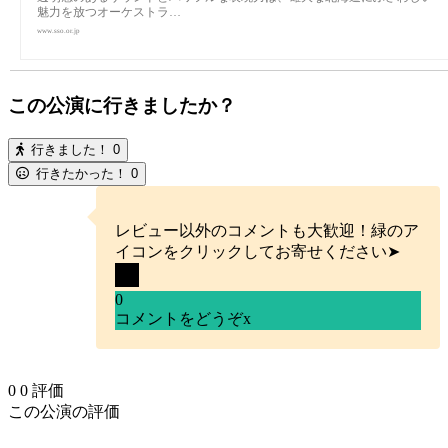
魅力を放つオーケストラ…
www.sso.or.jp
この公演に行きましたか？
行きました！
0
行きたかった！
0
レビュー以外のコメントも大歓迎！緑のア
イコンをクリックしてお寄せください➤
0
コメントをどうぞ
x
0
0
評価
この公演の評価