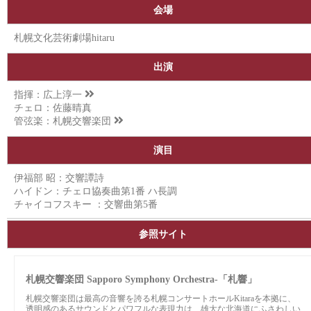
会場
札幌文化芸術劇場hitaru
出演
指揮：
広上淳一
チェロ：佐藤晴真
管弦楽：
札幌交響楽団
演目
伊福部 昭：交響譚詩
ハイドン：チェロ協奏曲第1番 ハ長調
チャイコフスキー ：交響曲第5番
参照サイト
札幌交響楽団 Sapporo Symphony Orchestra-「札響」
札幌交響楽団は最高の音響を誇る札幌コンサートホールKitaraを本拠に、
透明感のあるサウンドとパワフルな表現力は、雄大な北海道にふさわしい