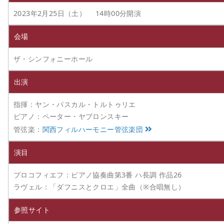
2023年2月25日（土） 14時00分開演
会場
ザ・シンフォニーホール
出演
指揮：ヤン・パスカル・トルトゥリエ
ピアノ：ペーター・ヤブロンスキー
管弦楽：
関西フィルハーモニー管弦楽団
演目
プロコフィエフ：ピアノ協奏曲第3番 ハ長調 作品26
ラヴェル：「ダフニスとクロエ」全曲（※合唱無し）
参照サイト