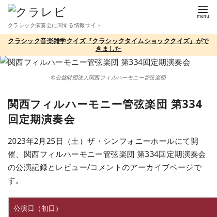
コ
ン
クラシック演奏会に関する情報サイト
テ
クラシック音楽雑学クイズ『クラシックタイムショッククイズ』がで
ン
きました
ツ
へ
©公益財団法人関西フィルハーモニー管弦楽団
移
動
関西フィルハーモニー管弦楽団 第334
回定期演奏会
2023年2月25日（土）ザ・シンフォニーホールにて開
催、関西フィルハーモニー管弦楽団 第334回定期演奏会
の公演記録とレビュー/コメントのアーカイブページで
す。
公演日（初日）