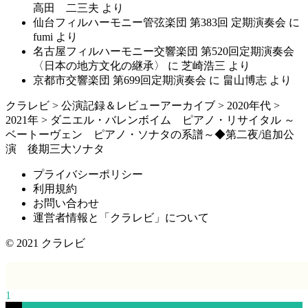
高田 二三夫
より
仙台フィルハーモニー管弦楽団 第383回 定期演奏会
に
fumi
より
名古屋フィルハーモニー交響楽団 第520回定期演奏会
〈日本の地方文化の継承〉
に
芝崎浩三
より
京都市交響楽団 第699回定期演奏会
に
畠山博志
より
クラレビ
>
公演記録＆レビューアーカイブ
>
2020年代
>
2021年
>
ダニエル・バレンボイム ピアノ・リサイタル ～
ベートーヴェン ピアノ・ソナタの系譜～◆第二夜/追加公
演 後期三大ソナタ
プライバシーポリシー
利用規約
お問い合わせ
運営者情報と「クラレビ」について
© 2021
クラレビ
1