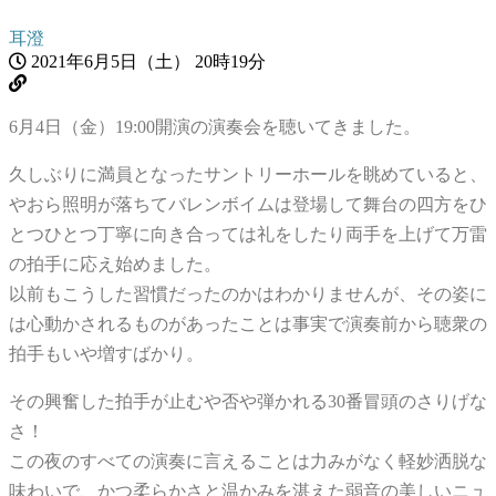
耳澄
2021年6月5日（土） 20時19分
6月4日（金）19:00開演の演奏会を聴いてきました。
久しぶりに満員となったサントリーホールを眺めていると、
やおら照明が落ちてバレンボイムは登場して舞台の四方をひ
とつひとつ丁寧に向き合っては礼をしたり両手を上げて万雷
の拍手に応え始めました。
以前もこうした習慣だったのかはわかりませんが、その姿に
は心動かされるものがあったことは事実で演奏前から聴衆の
拍手もいや増すばかり。
その興奮した拍手が止むや否や弾かれる30番冒頭のさりげな
さ！
この夜のすべての演奏に言えることは力みがなく軽妙洒脱な
味わいで、かつ柔らかさと温かみを湛えた弱音の美しいニュ