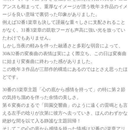
アンスも相まって、重厚なイメージが漂う晩年３作品のイメ
ージを良い意味で裏切った印象がありました。
例えば32番1楽章も決して謹厳な重々しさに支配されること
がなく、31番3楽章の凱歌フーガも声高に強い光を放ってい
たわけでもありません。
しかし当夜の軽みを伴った融通さと多彩な弱音によって、
30&32番の変奏曲の表情は実によく際立ち、この日は変奏曲
に始まり変奏曲に終わった感がありました。
この晩年３作品が三部作的構造にあるのではとさえ思ったほ
どです。
30番の3楽章主題「心の底から感情を持って」の特に第２節
の気持ち溜めを伴った余情の美しさ。
第６変奏のまるで「田園交響曲」のように遠くの雷鳴とも言
える左手の唸りが次第に彼方へ去っていき、ほんのわずかな
絶妙な間を以て入る静謐な主題回帰！
そしてこの心の底から感情を持った情感は32番の2楽章アリ