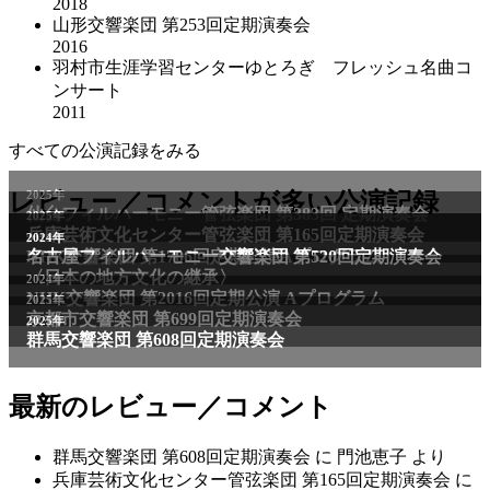
2018
山形交響楽団 第253回定期演奏会
2016
羽村市生涯学習センターゆとろぎ フレッシュ名曲コ
ンサート
2011
すべての公演記録をみる
2025年
レビュー／コメントが多い公演記録
仙台フィルハーモニー管弦楽団 第383回 定期演奏会
2025年
兵庫芸術文化センター管弦楽団 第165回定期演奏会
2011年
2024年
NHK交響楽団 第1706回定期公演Aプログラム
名古屋フィルハーモニー交響楽団 第520回定期演奏会
〈日本の地方文化の継承〉
2024年
NHK交響楽団 第2016回定期公演 Aプログラム
2025年
京都市交響楽団 第699回定期演奏会
2025年
群馬交響楽団 第608回定期演奏会
最新のレビュー／コメント
群馬交響楽団 第608回定期演奏会
に
門池恵子
より
兵庫芸術文化センター管弦楽団 第165回定期演奏会
に