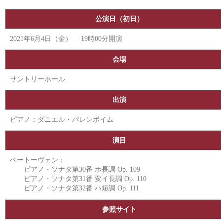
公演日（初日）
2021年6月4日（金） 19時00分開演
会場
サントリーホール
出演
ピアノ：ダニエル・バレンボイム
演目
ベートーヴェン：
ピアノ・ソナタ第30番 ホ長調 Op. 109
ピアノ・ソナタ第31番 変イ長調 Op. 110
ピアノ・ソナタ第32番 ハ短調 Op. 111
参照サイト