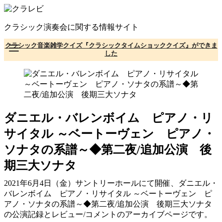
コ
ン
クラシック演奏会に関する情報サイト
テ
ン
クラシック音楽雑学クイズ『クラシックタイムショッククイズ』ができま
ツ
した
へ
移
動
ダニエル・バレンボイム ピアノ・リ
サイタル ～ベートーヴェン ピアノ・
ソナタの系譜～◆第二夜/追加公演 後
期三大ソナタ
2021年6月4日（金）サントリーホールにて開催、ダニエル・
バレンボイム ピアノ・リサイタル ～ベートーヴェン ピ
アノ・ソナタの系譜～◆第二夜/追加公演 後期三大ソナタ
の公演記録とレビュー/コメントのアーカイブページです。