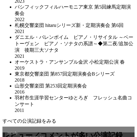
2023
パシフィックフィルハーモニア東京 第5回練馬定期演
奏会
2022
札幌交響楽団 hitaruシリーズ新・定期演奏会 第6回
2021
ダニエル・バレンボイム ピアノ・リサイタル ～ベー
トーヴェン ピアノ・ソナタの系譜～◆第二夜/追加公
演 後期三大ソナタ
2021
オーケストラ・アンサンブル金沢 小松定期公演 春
2019
東京都交響楽団 第857回定期演奏会Bシリーズ
2018
山形交響楽団 第253回定期演奏会
2016
羽村市生涯学習センターゆとろぎ フレッシュ名曲コ
ンサート
2011
すべての公演記録をみる
2024年
レビュー／コメントが多い公演記録