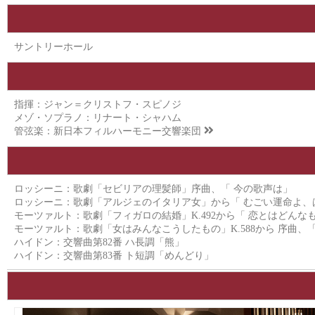
サントリーホール
指揮：ジャン＝クリストフ・スピノジ
メゾ・ソプラノ：リナート・シャハム
管弦楽：
新日本フィルハーモニー交響楽団
ロッシーニ：歌劇「セビリアの理髪師」序曲、「 今の歌声は」
ロッシーニ：歌劇「アルジェのイタリア女」から「 むごい運命よ、
モーツァルト：歌劇「フィガロの結婚」K.492から「 恋とはどんな
モーツァルト：歌劇「女はみんなこうしたもの」K.588から 序曲
ハイドン：交響曲第82番 ハ長調「熊」
ハイドン：交響曲第83番 ト短調「めんどり」