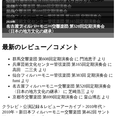
NHK交響楽団 第2016回定期公演 Aプログラム
2025年
京都市交響楽団 第699回定期演奏会
2025年
群馬交響楽団 第608回定期演奏会
2025年
仙台フィルハーモニー管弦楽団 第383回 定期演奏会
2025年
兵庫芸術文化センター管弦楽団 第165回定期演奏会
2011年
2024年
NHK交響楽団 第1706回定期公演Aプログラム
名古屋フィルハーモニー交響楽団 第520回定期演奏会
〈日本の地方文化の継承〉
最新のレビュー／コメント
群馬交響楽団 第608回定期演奏会
に
門池恵子
より
兵庫芸術文化センター管弦楽団 第165回定期演奏会
に
高田 二三夫
より
仙台フィルハーモニー管弦楽団 第383回 定期演奏会
に
fumi
より
名古屋フィルハーモニー交響楽団 第520回定期演奏会
〈日本の地方文化の継承〉
に
芝崎浩三
より
京都市交響楽団 第699回定期演奏会
に
畠山博志
より
クラレビ
>
公演記録＆レビューアーカイブ
>
2010年代
>
2010年
>
新日本フィルハーモニー交響楽団 第462回 サント