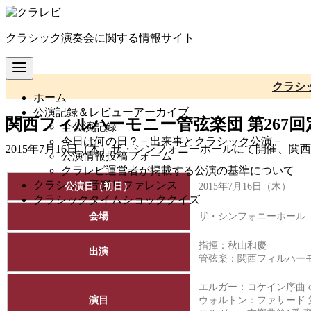
コ
ン
クラシック演奏会に関する情報サイト
テ
ン
ツ
へ
クラシ
ホーム
移
公演記録＆レビューアーカイブ
動
関西フィルハーモニー管弦楽団 第267
全公演記録
今日は何の日？－出来事とクラシック公演－
2015年7月16日（木）ザ・シンフォニーホールにて開催、
公演情報投稿フォーム
クラレビ運営者が掲載する公演の基準について
クラシック音楽リファレンス
公演日（初日）
2015年7月16日（木）
クラシックタイムショッククイズ
会場
ザ・シンフォニーホール
指揮：秋山和慶
出演
管弦楽：
関西フィルハー
エルガー：コケイン序曲 op
演目
ウォルトン：ファサード 