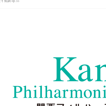
イ長調 op.55
関西フィルハーモニー管弦楽団 - Kansai Philharmonic Or
関西フィルハーモニー管弦楽団は、大阪に本拠を置き関西を始
ン・デュメイ、首席指揮者・藤岡幸夫…
www.kansaiphil.jp