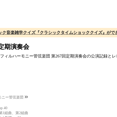
ック音楽雑学クイズ『クラシックタイムショッククイズ』がで
回定期演奏会
関西フィルハーモニー管弦楽団 第267回定期演奏会の公演記録と
モニー管弦楽団
.40
第1組曲、第2組曲