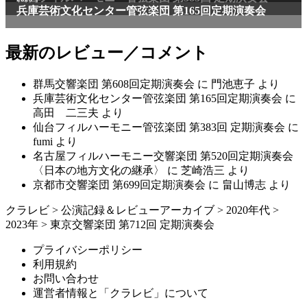
兵庫芸術文化センター管弦楽団 第165回定期演奏会
最新のレビュー／コメント
群馬交響楽団 第608回定期演奏会
に
門池恵子
より
兵庫芸術文化センター管弦楽団 第165回定期演奏会
に
高田 二三夫
より
仙台フィルハーモニー管弦楽団 第383回 定期演奏会
に
fumi
より
名古屋フィルハーモニー交響楽団 第520回定期演奏会
〈日本の地方文化の継承〉
に
芝崎浩三
より
京都市交響楽団 第699回定期演奏会
に
畠山博志
より
クラレビ
>
公演記録＆レビューアーカイブ
>
2020年代
>
2023年
>
東京交響楽団 第712回 定期演奏会
プライバシーポリシー
利用規約
お問い合わせ
運営者情報と「クラレビ」について