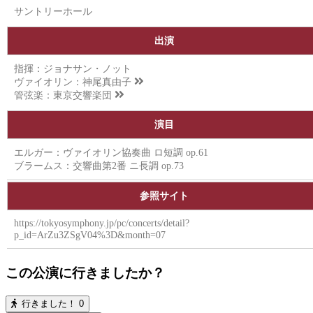
サントリーホール
出演
指揮：ジョナサン・ノット
ヴァイオリン：
神尾真由子
管弦楽：
東京交響楽団
演目
エルガー：ヴァイオリン協奏曲 ロ短調 op.61
ブラームス：交響曲第2番 ニ長調 op.73
参照サイト
https://tokyosymphony.jp/pc/concerts/detail?
p_id=ArZu3ZSgV04%3D&month=07
この公演に行きましたか？
行きました！
0