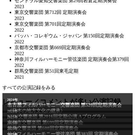
セントラル愛知交響楽団 第29回岩倉定期演奏会
2023
東京交響楽団 第712回 定期演奏会
2023
東京交響楽団 第701回定期演奏会
2022
バッハ・コレギウム・ジャパン 第150回定期演奏会
2022
京都市交響楽団 第669回定期演奏会
2022
神奈川フィルハーモニー管弦楽団 定期演奏会第379回
2022
群馬交響楽団 第51回東毛定期
2021
すべての公演記録をみる
2011年
レビュー／コメントが多い公演記録
2024年
NHK交響楽団 第1706回定期公演Aプログラム
名古屋フィルハーモニー交響楽団 第520回定期演奏会
〈日本の地方文化の継承〉
2024年
NHK交響楽団 第2016回定期公演 Aプログラム
2025年
京都市交響楽団 第699回定期演奏会
2025年
群馬交響楽団 第608回定期演奏会
2025年
仙台フィルハーモニー管弦楽団 第383回 定期演奏会
2025年