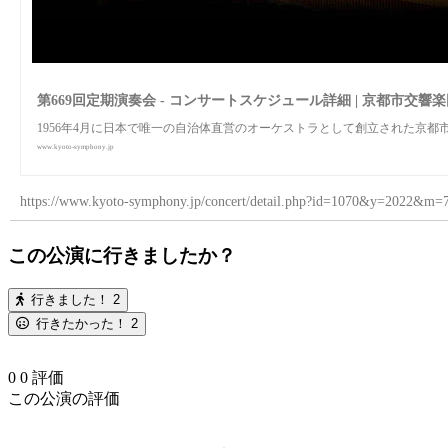
第669回定期演奏会 - コンサートスケジュール詳細 | 京都市交響
1956年4月に日本で唯一の自治体直営のオーケストラとして創立された京都
www.kyoto-symphony.jp
https://www.kyoto-symphony.jp/concert/detail.php?id=1070&y=2022&m=
この公演に行きましたか？
行きました！
2
行きたかった！
2
0
0
評価
この公演の評価