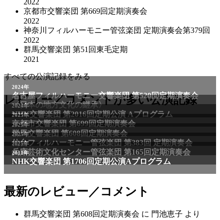
2022
京都市交響楽団 第669回定期演奏会
2022
神奈川フィルハーモニー管弦楽団 定期演奏会第379回
2022
群馬交響楽団 第51回東毛定期
2021
すべての公演記録をみる
2024年
名古屋フィルハーモニー交響楽団 第520回定期演奏会
レビュー／コメントが多い公演記録
〈日本の地方文化の継承〉
2024年
NHK交響楽団 第2016回定期公演 Aプログラム
2025年
京都市交響楽団 第699回定期演奏会
2025年
群馬交響楽団 第608回定期演奏会
2025年
仙台フィルハーモニー管弦楽団 第383回 定期演奏会
2025年
兵庫芸術文化センター管弦楽団 第165回定期演奏会
2011年
NHK交響楽団 第1706回定期公演Aプログラム
最新のレビュー／コメント
群馬交響楽団 第608回定期演奏会
に
門池恵子
より