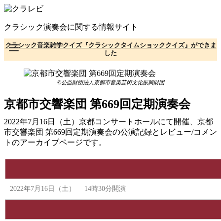
コ
ン
クラシック演奏会に関する情報サイト
テ
ン
クラシック音楽雑学クイズ『クラシックタイムショッククイズ』ができま
ツ
した
へ
移
動
©公益財団法人京都市音楽芸術文化振興財団
京都市交響楽団 第669回定期演奏会
2022年7月16日（土）京都コンサートホールにて開催、京都
市交響楽団 第669回定期演奏会の公演記録とレビュー/コメン
トのアーカイブページです。
2022年7月16日（土） 14時30分開演