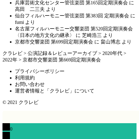
兵庫芸術文化センター管弦楽団 第165回定期演奏会
に
高田 二三夫
より
仙台フィルハーモニー管弦楽団 第383回 定期演奏会
に
fumi
より
名古屋フィルハーモニー交響楽団 第520回定期演奏会
〈日本の地方文化の継承〉
に
芝崎浩三
より
京都市交響楽団 第699回定期演奏会
に
畠山博志
より
クラレビ
>
公演記録＆レビューアーカイブ
>
2020年代
>
2022年
>
京都市交響楽団 第669回定期演奏会
プライバシーポリシー
利用規約
お問い合わせ
運営者情報と「クラレビ」について
© 2021
クラレビ
0