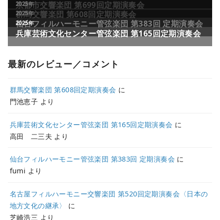
最新のレビュー／コメント
群馬交響楽団 第608回定期演奏会
に
門池恵子
より
兵庫芸術文化センター管弦楽団 第165回定期演奏会
に
高田 二三夫
より
仙台フィルハーモニー管弦楽団 第383回 定期演奏会
に
fumi
より
名古屋フィルハーモニー交響楽団 第520回定期演奏会〈日本の
地方文化の継承〉
に
芝崎浩三
より