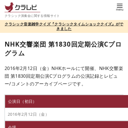
コ
ン
クラシック演奏会に関する情報サイト
テ
クラシック音楽雑学クイズ『クラシックタイムショッククイズ』がで
ン
きました
ツ
へ
NHK交響楽団 第1830回定期公演Cプロ
移
グラム
動
2016年2月12日（金）NHKホールにて開催、NHK交響楽
団 第1830回定期公演Cプログラムの公演記録とレビュ
ー/コメントのアーカイブページです。
公演日（初日）
2016年2月12日（金）
会場