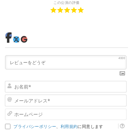
この公演の評価
4000
お
名
前
メ
*
ー
ル
ホ
ア
ー
ド
ム
プライバシーポリシー
、
利用規約
に同意します
レ
ペ