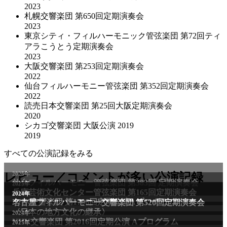
2023
札幌交響楽団 第650回定期演奏会
2023
東京シティ・フィルハーモニック管弦楽団 第72回ティ
アラこうとう定期演奏会
2023
大阪交響楽団 第253回定期演奏会
2022
仙台フィルハーモニー管弦楽団 第352回定期演奏会
2022
読売日本交響楽団 第25回大阪定期演奏会
2020
シカゴ交響楽団 大阪公演 2019
2019
すべての公演記録をみる
2025年
レビュー／コメントが多い公演記録
仙台フィルハーモニー管弦楽団 第383回 定期演奏会
2025年
兵庫芸術文化センター管弦楽団 第165回定期演奏会
2011年
2024年
NHK交響楽団 第1706回定期公演Aプログラム
名古屋フィルハーモニー交響楽団 第520回定期演奏会
〈日本の地方文化の継承〉
2024年
NHK交響楽団 第2016回定期公演 Aプログラム
2025年