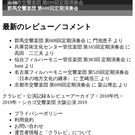
京都市交響楽団 第699回定期演奏会
2025年
群馬交響楽団 第608回定期演奏会
最新のレビュー／コメント
群馬交響楽団 第608回定期演奏会
に
門池恵子
より
兵庫芸術文化センター管弦楽団 第165回定期演奏会
に
高田 二三夫
より
仙台フィルハーモニー管弦楽団 第383回 定期演奏会
に
fumi
より
名古屋フィルハーモニー交響楽団 第520回定期演奏会
〈日本の地方文化の継承〉
に
芝崎浩三
より
京都市交響楽団 第699回定期演奏会
に
畠山博志
より
クラレビ
>
公演記録＆レビューアーカイブ
>
2010年代
>
2019年
>
シカゴ交響楽団 大阪公演 2019
プライバシーポリシー
利用規約
お問い合わせ
運営者情報と「クラレビ」について