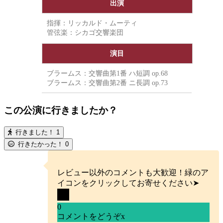
出演
指揮：リッカルド・ムーティ
管弦楽：シカゴ交響楽団
演目
ブラームス：交響曲第1番 ハ短調 op.68
ブラームス：交響曲第2番 ニ長調 op.73
この公演に行きましたか？
行きました！
1
行きたかった！
0
レビュー以外のコメントも大歓迎！緑のア
イコンをクリックしてお寄せください➤
0
コメントをどうぞ
x