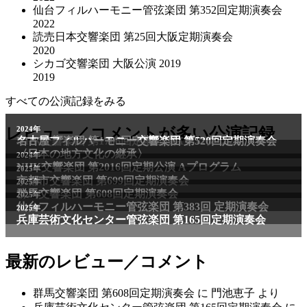
仙台フィルハーモニー管弦楽団 第352回定期演奏会
2022
読売日本交響楽団 第25回大阪定期演奏会
2020
シカゴ交響楽団 大阪公演 2019
2019
すべての公演記録をみる
2011年
レビュー／コメントが多い公演記録
2024年
NHK交響楽団 第1706回定期公演Aプログラム
名古屋フィルハーモニー交響楽団 第520回定期演奏会
〈日本の地方文化の継承〉
2024年
NHK交響楽団 第2016回定期公演 Aプログラム
2025年
京都市交響楽団 第699回定期演奏会
2025年
群馬交響楽団 第608回定期演奏会
2025年
仙台フィルハーモニー管弦楽団 第383回 定期演奏会
2025年
兵庫芸術文化センター管弦楽団 第165回定期演奏会
最新のレビュー／コメント
群馬交響楽団 第608回定期演奏会
に
門池恵子
より