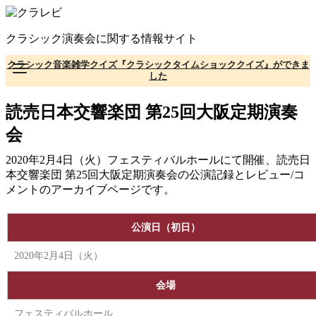
コ
ン
クラシック演奏会に関する情報サイト
テ
ン
クラシック音楽雑学クイズ『クラシックタイムショッククイズ』ができま
ツ
した
へ
移
読売日本交響楽団 第25回大阪定期演奏
動
会
2020年2月4日（火）フェスティバルホールにて開催、読売日
本交響楽団 第25回大阪定期演奏会の公演記録とレビュー/コ
メントのアーカイブページです。
公演日（初日）
2020年2月4日（火）
会場
フェスティバルホール