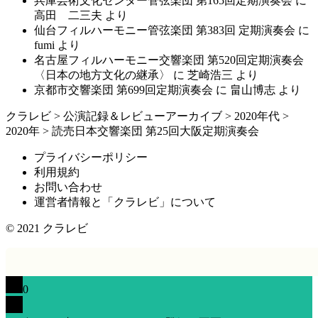
兵庫芸術文化センター管弦楽団 第165回定期演奏会
に
高田 二三夫
より
仙台フィルハーモニー管弦楽団 第383回 定期演奏会
に
fumi
より
名古屋フィルハーモニー交響楽団 第520回定期演奏会
〈日本の地方文化の継承〉
に
芝崎浩三
より
京都市交響楽団 第699回定期演奏会
に
畠山博志
より
クラレビ
>
公演記録＆レビューアーカイブ
>
2020年代
>
2020年
>
読売日本交響楽団 第25回大阪定期演奏会
プライバシーポリシー
利用規約
お問い合わせ
運営者情報と「クラレビ」について
© 2021
クラレビ
0