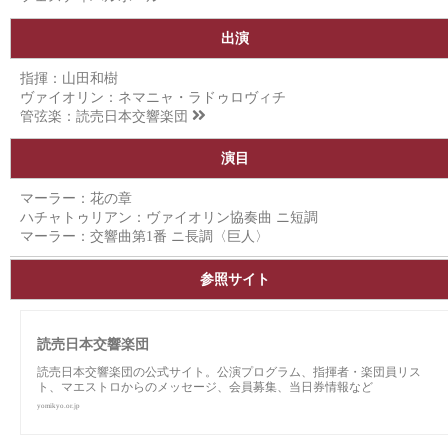
出演
指揮：山田和樹
ヴァイオリン：ネマニャ・ラドゥロヴィチ
管弦楽：
読売日本交響楽団
演目
マーラー：花の章
ハチャトゥリアン：ヴァイオリン協奏曲 ニ短調
マーラー：交響曲第1番 ニ長調〈巨人〉
参照サイト
読売日本交響楽団
読売日本交響楽団の公式サイト。公演プログラム、指揮者・楽団員リス
ト、マエストロからのメッセージ、会員募集、当日券情報など
yomikyo.or.jp