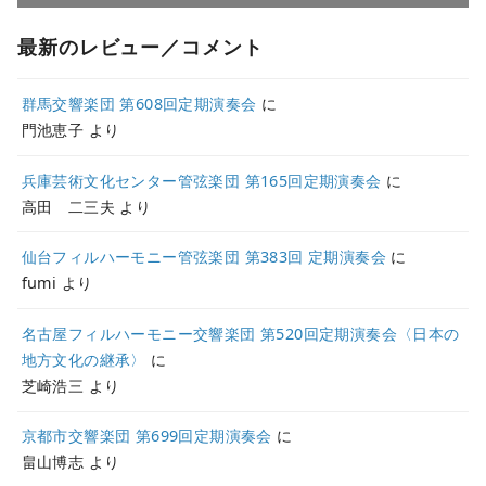
最新のレビュー／コメント
群馬交響楽団 第608回定期演奏会
に
門池恵子
より
兵庫芸術文化センター管弦楽団 第165回定期演奏会
に
高田 二三夫
より
仙台フィルハーモニー管弦楽団 第383回 定期演奏会
に
fumi
より
名古屋フィルハーモニー交響楽団 第520回定期演奏会〈日本の
地方文化の継承〉
に
芝崎浩三
より
京都市交響楽団 第699回定期演奏会
に
畠山博志
より