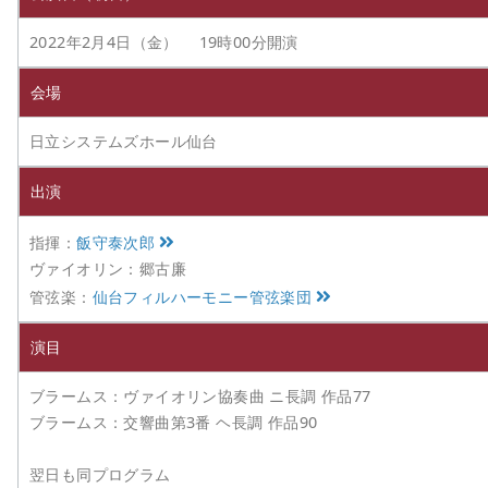
2022年2月4日（金） 19時00分開演
会場
日立システムズホール仙台
出演
指揮：
飯守泰次郎
ヴァイオリン：郷古廉
管弦楽：
仙台フィルハーモニー管弦楽団
演目
ブラームス：ヴァイオリン協奏曲 ニ長調 作品77
ブラームス：交響曲第3番 ヘ長調 作品90
翌日も同プログラム