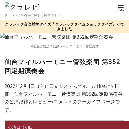
コ
ン
クラシック演奏会に関する情報サイト
テ
クラシック音楽雑学クイズ『クラシックタイムショッククイズ』がで
ン
きました
ツ
へ
©公益財団法人仙台フィルハーモニー管弦楽団
移
動
仙台フィルハーモニー管弦楽団 第352
回定期演奏会
2022年2月4日（金）日立システムズホール仙台にて開
催、仙台フィルハーモニー管弦楽団 第352回定期演奏会
の公演記録とレビュー/コメントのアーカイブページで
す。
公演日（初日）