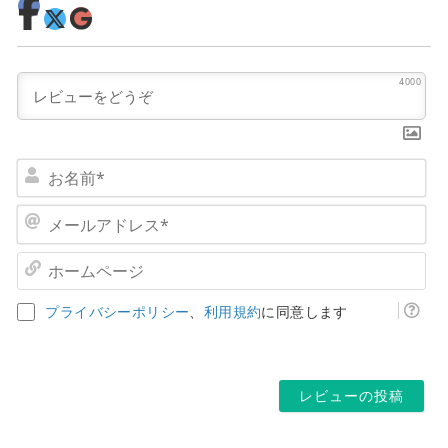
4000
お
名
前
メ
*
ー
ル
ホ
ア
ー
ド
ム
プライバシーポリシー
、
利用規約
に同意します
レ
ペ
ス
ー
*
ジ