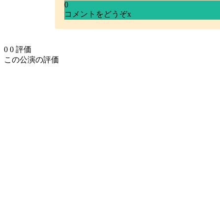
0
コメントをどうぞ
x
0
0
評価
この公演の評価