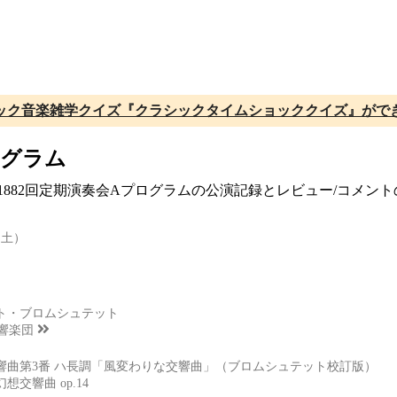
ック音楽雑学クイズ『クラシックタイムショッククイズ』がで
ログラム
 第1882回定期演奏会Aプログラムの公演記録とレビュー/コメ
（土）
ト・ブロムシュテット
交響楽団
響曲第3番 ハ長調「風変わりな交響曲」（ブロムシュテット校訂版）
交響曲 op.14