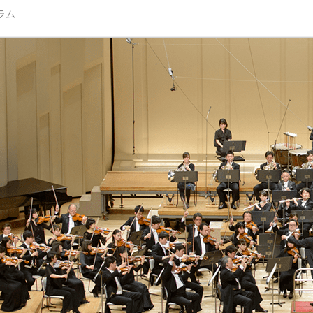
グラム
NHK交響楽団/NHK Symphony Orchestra, Tokyo
NHK交響楽団（N響）公式サイト。コンサートのスケジ
www.nhkso.or.jp