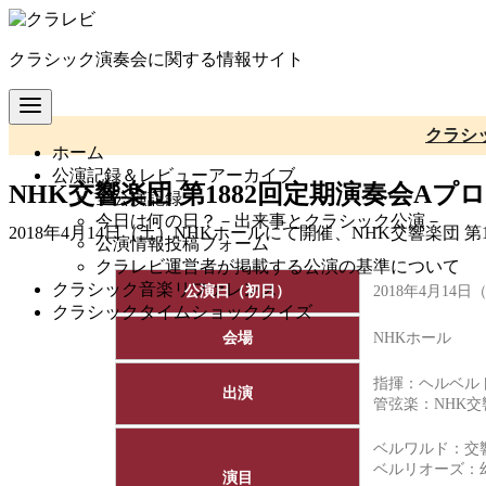
コ
ン
クラシック演奏会に関する情報サイト
テ
ン
ツ
へ
クラシ
ホーム
移
公演記録＆レビューアーカイブ
動
NHK交響楽団 第1882回定期演奏会Aプ
全公演記録
今日は何の日？－出来事とクラシック公演－
2018年4月14日（土）NHKホールにて開催、NHK交響楽団
公演情報投稿フォーム
クラレビ運営者が掲載する公演の基準について
クラシック音楽リファレンス
公演日（初日）
2018年4月14日
クラシックタイムショッククイズ
会場
NHKホール
指揮：ヘルベル
出演
管弦楽：
NHK
ベルワルド：交
ベルリオーズ：幻想
演目