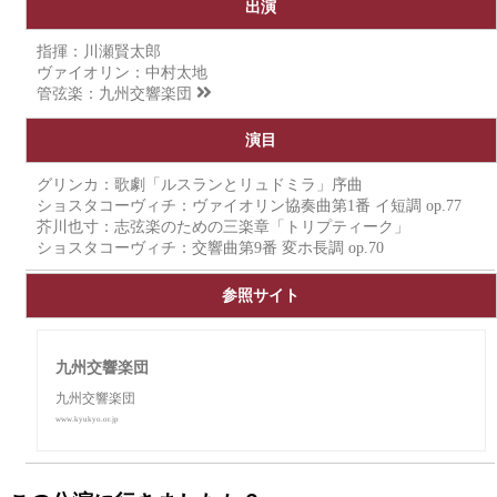
出演
指揮：川瀬賢太郎
ヴァイオリン：中村太地
管弦楽：
九州交響楽団
演目
グリンカ：歌劇「ルスランとリュドミラ」序曲
ショスタコーヴィチ：ヴァイオリン協奏曲第1番 イ短調 op.77
芥川也寸：志弦楽のための三楽章「トリプティーク」
ショスタコーヴィチ：交響曲第9番 変ホ長調 op.70
参照サイト
九州交響楽団
九州交響楽団
www.kyukyo.or.jp