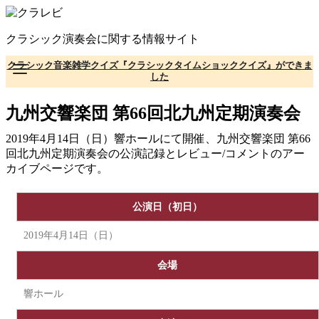
コ
ン
クラシック演奏会に関する情報サイト
テ
ン
クラシック音楽雑学クイズ『クラシックタイムショッククイズ』ができま
ツ
した
へ
移
九州交響楽団 第66回北九州定期演奏会
動
2019年4月14日（日）響ホールにて開催、九州交響楽団 第66
回北九州定期演奏会の公演記録とレビュー/コメントのアー
カイブページです。
公演日（初日）
2019年4月14日（日）
会場
響ホール