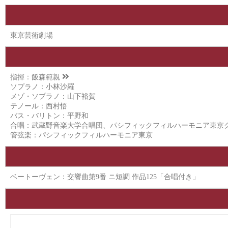
東京芸術劇場
指揮：
飯森範親
ソプラノ：小林沙羅
メゾ・ソプラノ：山下裕賀
テノール：西村悟
バス・バリトン：平野和
合唱：武蔵野音楽大学合唱団、パシフィックフィルハーモニア東京
管弦楽：パシフィックフィルハーモニア東京
ベートーヴェン：交響曲第9番 ニ短調 作品125「合唱付き」