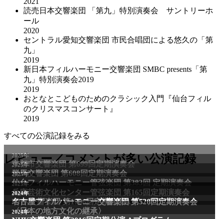
2021
読売日本交響楽団 「第九」特別演奏会 サントリーホ
ール
2020
セントラル愛知交響楽団 市民合唱団による悠久の「第
九」
2019
新日本フィルハーモニー交響楽団 SMBC presents「第
九」特別演奏会2019
2019
おとなとこどものためのクラシック入門『仙台フィル
のクリスマスコンサート』
2019
すべての公演記録をみる
2025年
レビュー／コメントが多い公演記録
京都市交響楽団 第699回定期演奏会
2025年
群馬交響楽団 第608回定期演奏会
2025年
仙台フィルハーモニー管弦楽団 第383回 定期演奏会
2025年
兵庫芸術文化センター管弦楽団 第165回定期演奏会
2011年
2024年
NHK交響楽団 第1706回定期公演Aプログラム
名古屋フィルハーモニー交響楽団 第520回定期演奏会
〈日本の地方文化の継承〉
2024年