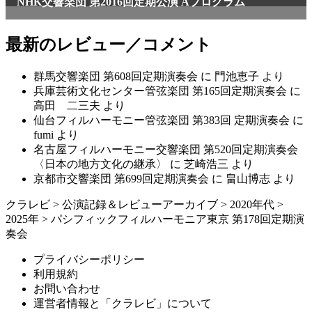
NHK交響楽団 第2016回定期公演 Aプログラム
最新のレビュー／コメント
群馬交響楽団 第608回定期演奏会
に
門池恵子
より
兵庫芸術文化センター管弦楽団 第165回定期演奏会
に
高田 二三夫
より
仙台フィルハーモニー管弦楽団 第383回 定期演奏会
に
fumi
より
名古屋フィルハーモニー交響楽団 第520回定期演奏会
〈日本の地方文化の継承〉
に
芝崎浩三
より
京都市交響楽団 第699回定期演奏会
に
畠山博志
より
クラレビ
>
公演記録＆レビューアーカイブ
>
2020年代
>
2025年
>
パシフィックフィルハーモニア東京 第178回定期演
奏会
プライバシーポリシー
利用規約
お問い合わせ
運営者情報と「クラレビ」について