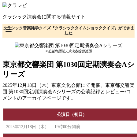
コ
ン
クラシック演奏会に関する情報サイト
テ
ン
クラシック音楽雑学クイズ『クラシックタイムショッククイズ』ができま
ツ
した
へ
移
動
©公益財団法人東京都交響楽団
東京都交響楽団 第1030回定期演奏会Aシ
リーズ
2025年12月18日（木）東京文化会館にて開催、東京都交響楽
団 第1030回定期演奏会Aシリーズの公演記録とレビュー/コ
メントのアーカイブページです。
公演日（初日）
2025年12月18日（木） 19時00分開演