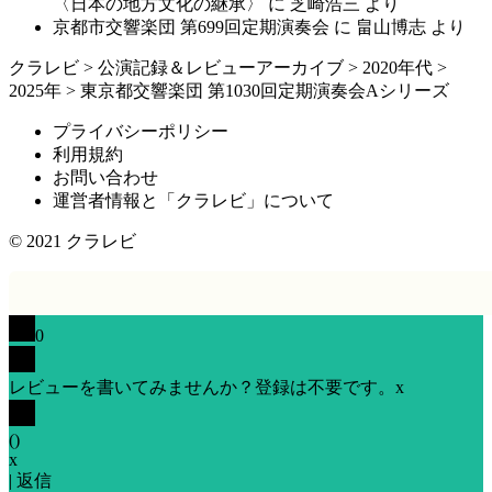
〈日本の地方文化の継承〉
に
芝崎浩三
より
京都市交響楽団 第699回定期演奏会
に
畠山博志
より
クラレビ
>
公演記録＆レビューアーカイブ
>
2020年代
>
2025年
>
東京都交響楽団 第1030回定期演奏会Aシリーズ
プライバシーポリシー
利用規約
お問い合わせ
運営者情報と「クラレビ」について
© 2021
クラレビ
0
レビューを書いてみませんか？登録は不要です。
x
(
)
x
|
返信