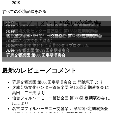
2019
すべての公演記録をみる
2025年
レビュー／コメントが多い公演記録
仙台フィルハーモニー管弦楽団 第383回 定期演奏会
2025年
兵庫芸術文化センター管弦楽団 第165回定期演奏会
2011年
2024年
NHK交響楽団 第1706回定期公演Aプログラム
名古屋フィルハーモニー交響楽団 第520回定期演奏会
〈日本の地方文化の継承〉
2024年
NHK交響楽団 第2016回定期公演 Aプログラム
2025年
京都市交響楽団 第699回定期演奏会
2025年
群馬交響楽団 第608回定期演奏会
最新のレビュー／コメント
群馬交響楽団 第608回定期演奏会
に
門池恵子
より
兵庫芸術文化センター管弦楽団 第165回定期演奏会
に
高田 二三夫
より
仙台フィルハーモニー管弦楽団 第383回 定期演奏会
に
fumi
より
名古屋フィルハーモニー交響楽団 第520回定期演奏会