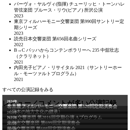
パーヴォ・ヤルヴィ(指揮) チューリッヒ・トーンハレ
管弦楽団 ブルース・リウ(ピアノ) 所沢公演
2023
東京フィルハーモニー交響楽団 第990回サントリー定
期シリーズ
2023
読売日本交響楽団 第656回名曲シリーズ
2022
B→C バッハからコンテンポラリーへ 235 中舘壮志
（クラリネット）
2021
内田光子ピアノ・リサイタル 2021（サントリーホー
ル・モーツァルトプログラム）
2021
すべての公演記録をみる
2011年
レビュー／コメントが多い公演記録
2024年
NHK交響楽団 第1706回定期公演Aプログラム
名古屋フィルハーモニー交響楽団 第520回定期演奏会
〈日本の地方文化の継承〉
2024年
NHK交響楽団 第2016回定期公演 Aプログラム
2025年
京都市交響楽団 第699回定期演奏会
2025年
群馬交響楽団 第608回定期演奏会
2025年