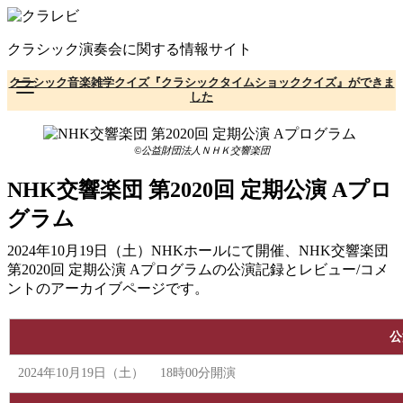
コ
ン
クラシック演奏会に関する情報サイト
テ
ン
クラシック音楽雑学クイズ『クラシックタイムショッククイズ』ができま
ツ
した
へ
移
動
©公益財団法人ＮＨＫ交響楽団
NHK交響楽団 第2020回 定期公演 Aプロ
グラム
2024年10月19日（土）NHKホールにて開催、NHK交響楽団
第2020回 定期公演 Aプログラムの公演記録とレビュー/コメ
ントのアーカイブページです。
公
2024年10月19日（土） 18時00分開演