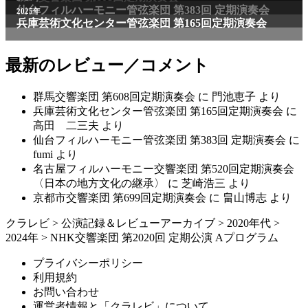
仙台フィルハーモニー管弦楽団 第383回 定期演奏会
2025年
兵庫芸術文化センター管弦楽団 第165回定期演奏会
最新のレビュー／コメント
群馬交響楽団 第608回定期演奏会
に
門池恵子
より
兵庫芸術文化センター管弦楽団 第165回定期演奏会
に
高田 二三夫
より
仙台フィルハーモニー管弦楽団 第383回 定期演奏会
に
fumi
より
名古屋フィルハーモニー交響楽団 第520回定期演奏会
〈日本の地方文化の継承〉
に
芝崎浩三
より
京都市交響楽団 第699回定期演奏会
に
畠山博志
より
クラレビ
>
公演記録＆レビューアーカイブ
>
2020年代
>
2024年
>
NHK交響楽団 第2020回 定期公演 Aプログラム
プライバシーポリシー
利用規約
お問い合わせ
運営者情報と「クラレビ」について