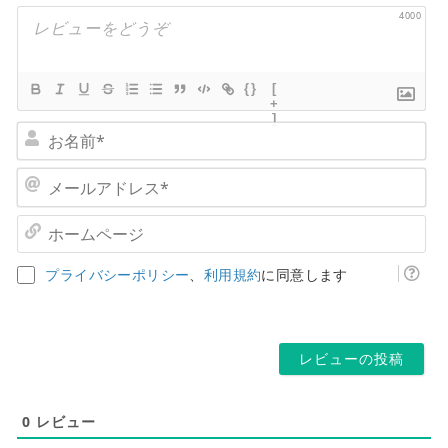
4000
{}
[
+
]
お
名
前
メ
*
ー
ル
ホ
ア
ー
ド
ム
プライバシーポリシー
、
利用規約
に同意します
レ
ペ
ス
ー
*
ジ
0
レビュー