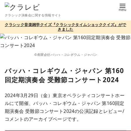
コ
ン
クラシック演奏会に関する情報サイト
テ
クラシック音楽雑学クイズ『クラシックタイムショッククイズ』がで
ン
きました
ツ
へ
移
©有限会社バッハ・コレギウム・ジャパン
動
バッハ・コレギウム・ジャパン 第160
回定期演奏会 受難節コンサート2024
2024年3月29日（金）東京オペラシティコンサートホー
ルにて開催、バッハ・コレギウム・ジャパン 第160回定
期演奏会 受難節コンサート2024の公演記録とレビュー/
コメントのアーカイブページです。