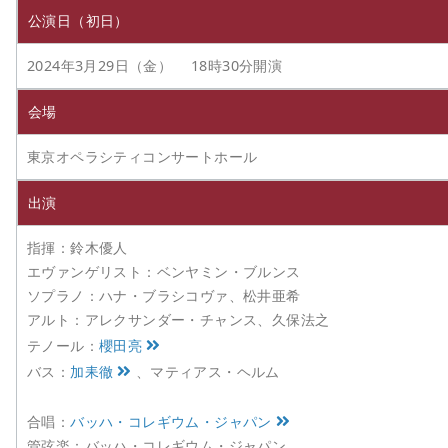
公演日（初日）
2024年3月29日（金） 18時30分開演
会場
東京オペラシティコンサートホール
出演
指揮：鈴木優人
エヴァンゲリスト：ベンヤミン・ブルンス
ソプラノ：ハナ・ブラシコヴァ、松井亜希
アルト：アレクサンダー・チャンス、久保法之
テノール：
櫻田亮
バス：
加耒徹
、マティアス・ヘルム
合唱：
バッハ・コレギウム・ジャパン
管弦楽：バッハ・コレギウム・ジャパン