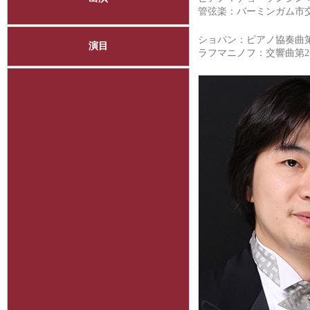
管弦楽：バーミンガム市
ショパン：ピアノ協奏曲第2番
演目
ラフマニノフ：交響曲第2番