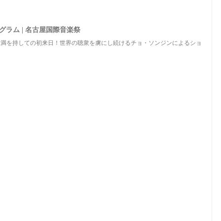
ログラム | 名古屋国際音楽祭
に就任後、満を持しての初来日！世界の聴衆を虜にし続けるチョ・ソンジンによるショ