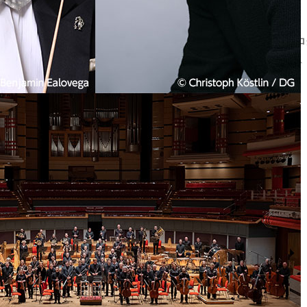
山田和樹 指揮 バーミンガム市交響楽団 | 2023年のプ
2023/7/1(土)開催。2023年4月、山田和樹が首席指揮者
パンの2番も聴き逃…
hicbc.com