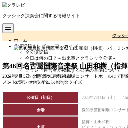
コ
ン
クラシック演奏会に関する情報サイト
テ
ン
ツ
へ
クラシ
ホーム
移
公演記録＆レビューアーカイブ
動
全公演記録
今日は何の日？－出来事とクラシック公演－
公演情報投稿フォーム
第46回名古屋国際音楽祭 山田和樹（指
クラレビ運営者が掲載する公演の基準について
クラシック音楽リファレンス
2023年7月1日（土）愛知県芸術劇場コンサートホールにて
クラシックタイムショッククイズ
メントのアーカイブページです。
公演日（初日）
2023年7月1日（土） 1
会場
愛知県芸術劇場コンサー
指揮：山田和樹
出演
ピアノ：
チョ・ソンジン