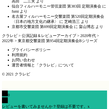
高田 二三夫
より
仙台フィルハーモニー管弦楽団 第383回 定期演奏会
に
fumi
より
名古屋フィルハーモニー交響楽団 第520回定期演奏会
〈日本の地方文化の継承〉
に
芝崎浩三
より
京都市交響楽団 第699回定期演奏会
に
畠山博志
より
クラレビ
>
公演記録＆レビューアーカイブ
>
2020年代
>
2022年
>
東京都交響楽団 第954回定期演奏会Bシリーズ
プライバシーポリシー
利用規約
お問い合わせ
運営者情報と「クラレビ」について
© 2021
クラレビ
0
レビューを書いてみませんか？登録は不要です。
x