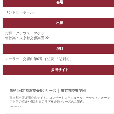
会場
サントリーホール
出演
指揮：クラウス・マケラ
管弦楽：
東京都交響楽団
演目
マーラー：交響曲第6番 イ短調 「悲劇的」
参照サイト
第954回定期演奏会Bシリーズ │ 東京都交響楽団
東京都交響楽団公式サイト。コンサートスケジュール、チケット、オーケ
ストラの紹介や第954回定期演奏会Bシリーズのご案内。
www.tmso.or.jp