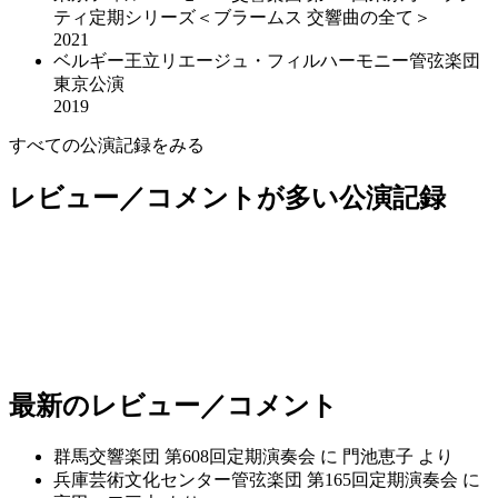
ティ定期シリーズ＜ブラームス 交響曲の全て＞
2021
ベルギー王立リエージュ・フィルハーモニー管弦楽団
東京公演
2019
すべての公演記録をみる
2024年
名古屋フィルハーモニー交響楽団 第520回定期演奏会
レビュー／コメントが多い公演記録
〈日本の地方文化の継承〉
2024年
NHK交響楽団 第2016回定期公演 Aプログラム
2025年
京都市交響楽団 第699回定期演奏会
2025年
群馬交響楽団 第608回定期演奏会
2025年
仙台フィルハーモニー管弦楽団 第383回 定期演奏会
2025年
兵庫芸術文化センター管弦楽団 第165回定期演奏会
2011年
NHK交響楽団 第1706回定期公演Aプログラム
最新のレビュー／コメント
群馬交響楽団 第608回定期演奏会
に
門池恵子
より
兵庫芸術文化センター管弦楽団 第165回定期演奏会
に