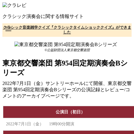
コ
ン
クラシック演奏会に関する情報サイト
テ
ン
クラシック音楽雑学クイズ『クラシックタイムショッククイズ』ができま
ツ
した
へ
移
動
©公益財団法人東京都交響楽団
東京都交響楽団 第954回定期演奏会Bシ
リーズ
2022年7月1日（金）サントリーホールにて開催、東京都交響
楽団 第954回定期演奏会Bシリーズの公演記録とレビュー/コ
メントのアーカイブページです。
公演日（初日）
2022年7月1日（金） 19時00分開演