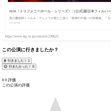
#650〈トリフォニーホール・シリーズ〉 | [公式]新日本フィルハーモニー交
音の魔術師シャルル・デュトワが新たに描く「牧神の午後への前奏曲」「火
www.njp.or.jp
https://www.njp.or.jp/concerts/230625
この公演に行きましたか？
行きました！
1
行きたかった！
0
0
0
評価
この公演の評価