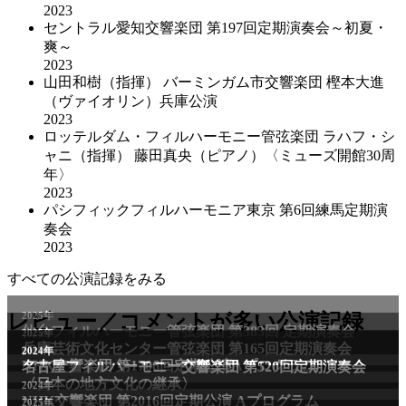
2023
セントラル愛知交響楽団 第197回定期演奏会～初夏・
爽～
2023
山田和樹（指揮） バーミンガム市交響楽団 樫本大進
（ヴァイオリン）兵庫公演
2023
ロッテルダム・フィルハーモニー管弦楽団 ラハフ・シ
ャニ（指揮） 藤田真央（ピアノ）〈ミューズ開館30周
年〉
2023
パシフィックフィルハーモニア東京 第6回練馬定期演
奏会
2023
すべての公演記録をみる
レビュー／コメントが多い公演記録