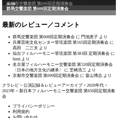
最新のレビュー／コメント
群馬交響楽団 第608回定期演奏会
に
門池恵子
より
兵庫芸術文化センター管弦楽団 第165回定期演奏会
に
高田 二三夫
より
仙台フィルハーモニー管弦楽団 第383回 定期演奏会
に
fumi
より
名古屋フィルハーモニー交響楽団 第520回定期演奏会
〈日本の地方文化の継承〉
に
芝崎浩三
より
京都市交響楽団 第699回定期演奏会
に
畠山博志
より
クラレビ
>
公演記録＆レビューアーカイブ
>
2020年代
>
2023年
>
新日本フィルハーモニー交響楽団 第650回定期演奏
会
プライバシーポリシー
利用規約
お問い合わせ