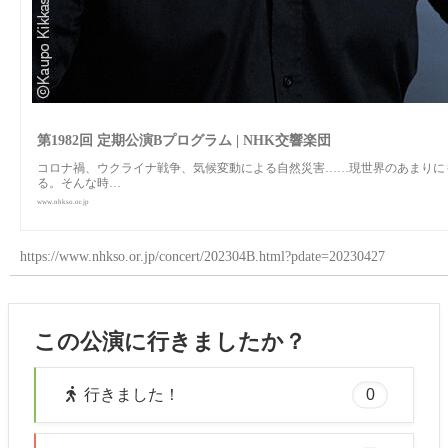
第1982回 定期公演Bプログラム | NHK交響楽団
コロナ禍、ウクライナ戦争、気候変動による自然災害……現世界のあまりに
る。そんな時…
www.nhkso.or.jp
https://www.nhkso.or.jp/concert/202304B.html?pdate=20230427
この公演に行きましたか？
0
行きました！