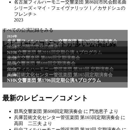
名古屋フィルハーモニー交響楽団 第86回市民会館名曲
シリーズ＜マイ・フェイヴァリッツⅠ／カサドシュの
フレンチ＞
2023
すべての公演記録をみる
2024年
名古屋フィルハーモニー交響楽団 第520回定期演奏会
レビュー／コメントが多い公演記録
〈日本の地方文化の継承〉
2024年
NHK交響楽団 第2016回定期公演 Aプログラム
2025年
京都市交響楽団 第699回定期演奏会
2025年
群馬交響楽団 第608回定期演奏会
2025年
仙台フィルハーモニー管弦楽団 第383回 定期演奏会
2025年
兵庫芸術文化センター管弦楽団 第165回定期演奏会
2011年
NHK交響楽団 第1706回定期公演Aプログラム
最新のレビュー／コメント
群馬交響楽団 第608回定期演奏会
に
門池恵子
より
兵庫芸術文化センター管弦楽団 第165回定期演奏会
に
高田 二三夫
より
仙台フィルハーモニー管弦楽団 第383回 定期演奏会
に