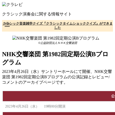
コ
ン
クラシック演奏会に関する情報サイト
テ
ン
クラシック音楽雑学クイズ『クラシックタイムショッククイズ』ができま
ツ
した
へ
移
動
©公益財団法人ＮＨＫ交響楽団
NHK交響楽団 第1982回定期公演Bプロ
グラム
2023年4月26日（水）サントリーホールにて開催、NHK交響
楽団 第1982回定期公演Bプログラムの公演記録とレビュー/
コメントのアーカイブページです。
公
2023年4月26日（水） 19時00分開演