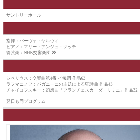
サントリーホール
指揮：パーヴォ・ヤルヴィ
ピアノ：マリー・アンジュ・グッチ
管弦楽：
NHK交響楽団
シベリウス：交響曲第4番 イ短調 作品63
ラフマニノフ：パガニーニの主題による狂詩曲 作品43
チャイコフスキー：幻想曲「フランチェスカ・ダ・リミニ」作品32
翌日も同プログラム