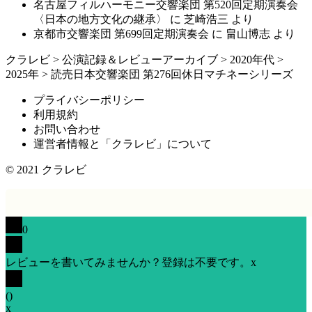
名古屋フィルハーモニー交響楽団 第520回定期演奏会
〈日本の地方文化の継承〉
に
芝崎浩三
より
京都市交響楽団 第699回定期演奏会
に
畠山博志
より
クラレビ
>
公演記録＆レビューアーカイブ
>
2020年代
>
2025年
>
読売日本交響楽団 第276回休日マチネーシリーズ
プライバシーポリシー
利用規約
お問い合わせ
運営者情報と「クラレビ」について
© 2021
クラレビ
0
レビューを書いてみませんか？登録は不要です。
x
(
)
x