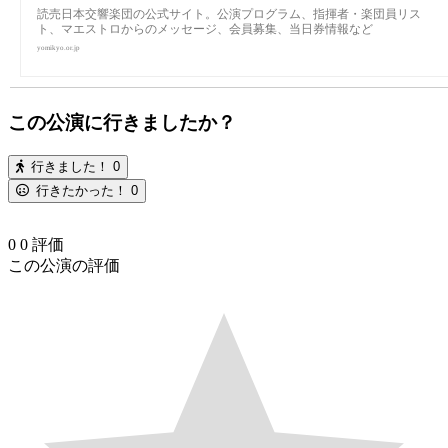
読売日本交響楽団の公式サイト。公演プログラム、指揮者・楽団員リス
ト、マエストロからのメッセージ、会員募集、当日券情報など
yomikyo.or.jp
この公演に行きましたか？
行きました！
0
行きたかった！
0
0
0
評価
この公演の評価