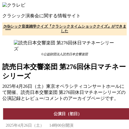
コ
ン
クラシック演奏会に関する情報サイト
テ
ン
クラシック音楽雑学クイズ『クラシックタイムショッククイズ』ができま
ツ
した
へ
移
動
©公益財団法人読売日本交響楽団
読売日本交響楽団 第276回休日マチネー
シリーズ
2025年4月26日（土）東京オペラシティコンサートホールに
て開催、読売日本交響楽団 第276回休日マチネーシリーズの
公演記録とレビュー/コメントのアーカイブページです。
公演日（初日）
2025年4月26日（土） 14時00分開演