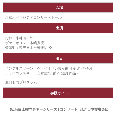
会場
東京オペラシティコンサートホール
出演
指揮：小林研一郎
ヴァイオリン：木嶋真優
管弦楽：
読売日本交響楽団
演目
メンデルスゾーン：ヴァイオリン協奏曲 ホ短調 作品64
チャイコフスキー：交響曲第4番 ヘ短調 作品36
翌日も同プログラム
参照サイト
第276回土曜マチネーシリーズ | コンサート | 読売日本交響楽団