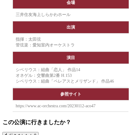
会場
三井住友海上しらかわホール
出演
指揮：太田弦
管弦楽：愛知室内オーケストラ
演目
シベリウス：組曲「恋人」 作品14
オネゲル：交響曲第2番 H.153
シベリウス：組曲「ペレアスとメリザンド」 作品46
参照サイト
https://www.ac-orchestra.com/20230112-aco47
この公演に行きましたか？