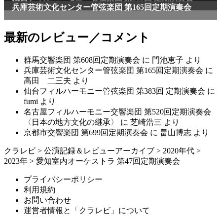
最新のレビュー／コメント
群馬交響楽団 第608回定期演奏会
に
門池恵子
より
兵庫芸術文化センター管弦楽団 第165回定期演奏会
に
高田 二三夫
より
仙台フィルハーモニー管弦楽団 第383回 定期演奏会
に
fumi
より
名古屋フィルハーモニー交響楽団 第520回定期演奏会
〈日本の地方文化の継承〉
に
芝崎浩三
より
京都市交響楽団 第699回定期演奏会
に
畠山博志
より
クラレビ
>
公演記録＆レビューアーカイブ
>
2020年代
>
2023年
>
愛知室内オーケストラ 第47回定期演奏会
プライバシーポリシー
利用規約
お問い合わせ
運営者情報と「クラレビ」について