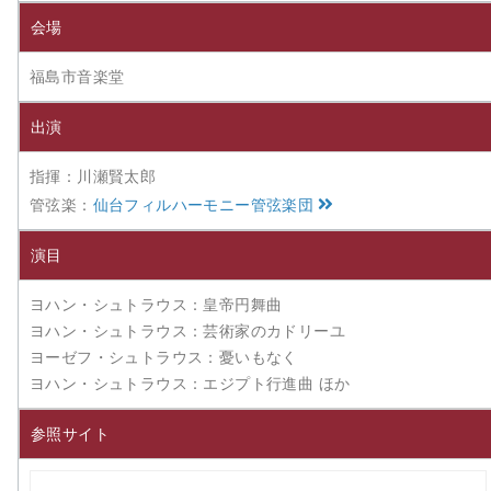
会場
福島市音楽堂
出演
指揮：川瀬賢太郎
管弦楽：
仙台フィルハーモニー管弦楽団
演目
ヨハン・シュトラウス：皇帝円舞曲
ヨハン・シュトラウス：芸術家のカドリーユ
ヨーゼフ・シュトラウス：憂いもなく
ヨハン・シュトラウス：エジプト行進曲 ほか
参照サイト