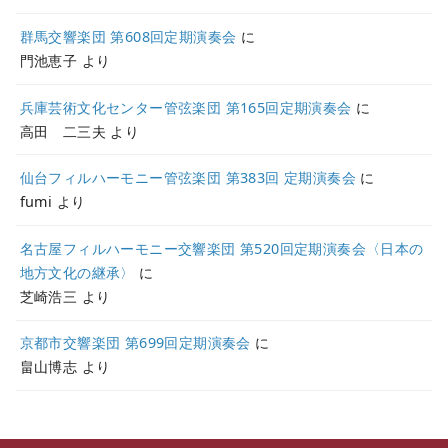
群馬交響楽団 第608回定期演奏会
に
門池恵子
より
兵庫芸術文化センター管弦楽団 第165回定期演奏会
に
高田 二三夫
より
仙台フィルハーモニー管弦楽団 第383回 定期演奏会
に
fumi
より
名古屋フィルハーモニー交響楽団 第520回定期演奏会〈日本の
地方文化の継承〉
に
芝崎浩三
より
京都市交響楽団 第699回定期演奏会
に
畠山博志
より