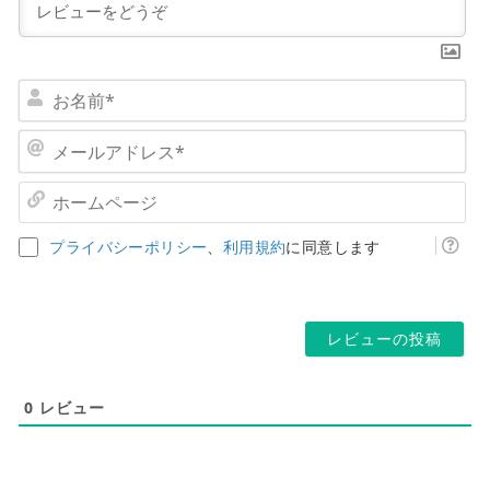
お
名
前
メ
*
ー
ル
ホ
ア
ー
ド
ム
プライバシーポリシー
、
利用規約
に同意します
レ
ペ
ス
ー
*
ジ
0
レビュー