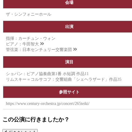
会場
ザ・シンフォニーホール
出演
指揮：カーチュン・ウォン
ピアノ：
牛田智大
管弦楽：
日本センチュリー交響楽団
演目
ショパン：ピアノ協奏曲第1番 ホ短調 作品11
リムスキー＝コルサコフ：交響組曲「シェヘラザード」作品35
参照サイト
https://www.century-orchestra.jp/concert/265teiki/
この公演に行きましたか？