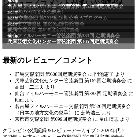
2011年
レビュー／コメントが多い公演記録
2024年
NHK交響楽団 第1706回定期公演Aプログラム
名古屋フィルハーモニー交響楽団 第520回定期演奏会
〈日本の地方文化の継承〉
2024年
NHK交響楽団 第2016回定期公演 Aプログラム
2025年
京都市交響楽団 第699回定期演奏会
2025年
群馬交響楽団 第608回定期演奏会
2025年
仙台フィルハーモニー管弦楽団 第383回 定期演奏会
2025年
兵庫芸術文化センター管弦楽団 第165回定期演奏会
最新のレビュー／コメント
群馬交響楽団 第608回定期演奏会
に
門池恵子
より
兵庫芸術文化センター管弦楽団 第165回定期演奏会
に
高田 二三夫
より
仙台フィルハーモニー管弦楽団 第383回 定期演奏会
に
fumi
より
名古屋フィルハーモニー交響楽団 第520回定期演奏会
〈日本の地方文化の継承〉
に
芝崎浩三
より
京都市交響楽団 第699回定期演奏会
に
畠山博志
より
クラレビ
>
公演記録＆レビューアーカイブ
>
2020年代
>
2022年
>
日本センチュリー交響楽団 第265回定期演奏会