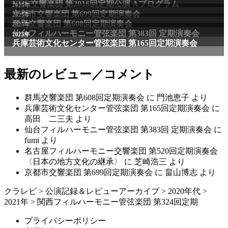
最新のレビュー／コメント
群馬交響楽団 第608回定期演奏会
に
門池恵子
より
兵庫芸術文化センター管弦楽団 第165回定期演奏会
に
高田 二三夫
より
仙台フィルハーモニー管弦楽団 第383回 定期演奏会
に
fumi
より
名古屋フィルハーモニー交響楽団 第520回定期演奏会
〈日本の地方文化の継承〉
に
芝崎浩三
より
京都市交響楽団 第699回定期演奏会
に
畠山博志
より
クラレビ
>
公演記録＆レビューアーカイブ
>
2020年代
>
2021年
>
関西フィルハーモニー管弦楽団 第324回定期
プライバシーポリシー