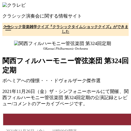
コ
ン
クラシック演奏会に関する情報サイト
テ
ン
クラシック音楽雑学クイズ『クラシックタイムショッククイズ』ができま
ツ
した
へ
移
動
©Kansai Philharmonic Orchestra
関西フィルハーモニー管弦楽団 第324回
定期
ボヘミアへの憧憬・・・ドヴォルザーク傑作選
2021年11月26日（金）ザ・シンフォニーホールにて開催、関
西フィルハーモニー管弦楽団 第324回定期の公演記録とレビ
ュー/コメントのアーカイブページです。