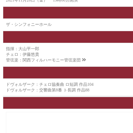
2021年11月26日（金） 19時00分開演
ザ・シンフォニーホール
指揮：大山平一郎
チェロ：伊藤悠貴
管弦楽：
関西フィルハーモニー管弦楽団
ドヴォルザーク：チェロ協奏曲 ロ短調 作品104
ドヴォルザーク：交響曲第8番 ト長調 作品88