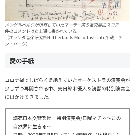
メンゲルベルクが所有していたマーラー第５番交響曲スコア
件のコメントは右上隅に書かれている。
（オランダ音楽研究所Netherlands Music Institute所蔵 デ
ン・ハーグ）
愛の手紙
コロナ禍でしばらく途絶えていたオーケストラの演奏会が
少しずつ再開される中、先日鈴木優人＆読響の特別演奏会
に出かけてきました。
読売日本交響楽団 特別演奏会/日曜マチネ〜この
自然界に生きる〜
日時：2020年7月5日（日）14時開演（休憩なし）