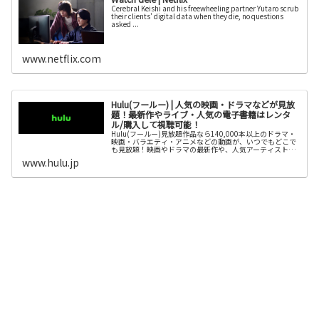
Cerebral Keishi and his freewheeling partner Yutaro scrub
their clients' digital data when they die, no questions
asked ...
www.netflix.com
Hulu(フールー) | 人気の映画・ドラマなどが見放
題！最新作やライブ・人気の電子書籍はレンタ
ル/購入して視聴可能！
Hulu(フールー)見放題作品なら140,000本以上のドラマ・
映画・バラエティ・アニメなどの動画が、いつでもどこで
も見放題！映画やドラマの最新作や、人気アーティストの
ライブはレンタル/購入してお楽しみいただけます！更にア
www.hulu.jp
ニメ・ドラマの原作...