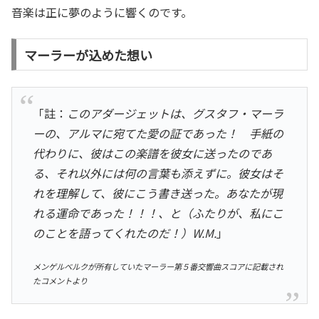
音楽は正に夢のように響くのです。
マーラーが込めた想い
「註：
このアダージェットは、グスタフ・マーラ
ーの、アルマに宛てた愛の証であった！ 手紙の
代わりに、彼はこの楽譜を彼女に送ったのであ
る、それ以外には何の言葉も添えずに。彼女はそ
れを理解して、彼にこう書き送った。あなたが現
れる運命であった！！！、と（ふたりが、私にこ
のことを語ってくれたのだ！）W.M.
」
メンゲルベルクが所有していたマーラー第５番交響曲スコアに記載され
たコメントより