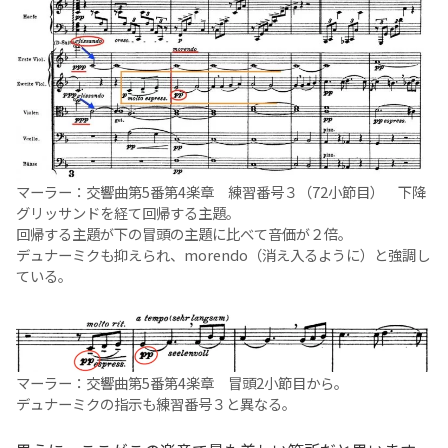
マーラー：交響曲第5番第4楽章 練習番号３（72小節目） 下降
グリッサンドを経て回帰する主題。
回帰する主題が下の冒頭の主題に比べて音価が２倍。
デュナーミクも抑えられ、morendo（消え入るように）と強調し
ている。
マーラー：交響曲第5番第4楽章 冒頭2小節目から。
デュナーミクの指示も練習番号３と異なる。