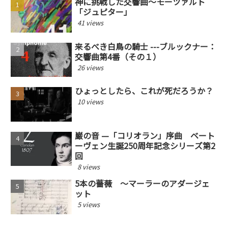
神に挑戦した交響曲〜モーツァルト
「ジュピター」
41 views
来るべき白鳥の騎士 ---ブルックナー：
交響曲第4番（その１）
26 views
ひょっとしたら、これが死だろうか？
10 views
巌の音 —「コリオラン」序曲 ベート
ーヴェン生誕250周年記念シリーズ第2
回
8 views
5本の薔薇 〜マーラーのアダージェ
ット
5 views