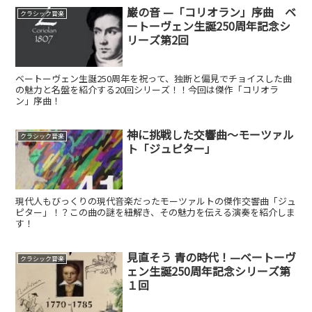
巌の音 —「コリオラン」序曲 ベ
クラシック音楽
ートーヴェン生誕250周年記念シ
リーズ第2回
ベートーヴェン生誕250周年を祝って、独断と偏見でチョイスした曲
の魅力と名盤を紹介する20回シリーズ！！今回は傑作「コリオラ
ン」序曲！
神に挑戦した交響曲〜モーツァル
クラシック音楽
ト「ジュピター」
現代人もびっくりの現代音楽だったモーツァルトの傑作交響曲「ジュ
ピター」！？この曲の謎を紐解き、その魅力を伝える演奏を紹介しま
す！
見直そう 青の時代！—ベートーヴ
クラシック音楽
ェン生誕250周年記念シリーズ第
１回