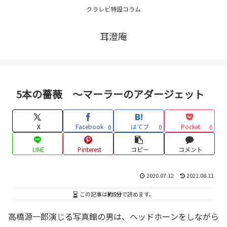
クラレビ特設コラム
耳澄庵
5本の薔薇 〜マーラーのアダージェット
X
Facebook
はてブ
Pocket
0
0
0
LINE
Pinterest
コピー
コメント
2020.07.12
2021.08.11
この記事は
約5分
で読めます。
高橋源一郎演じる写真館の男は、ヘッドホーンをしながら