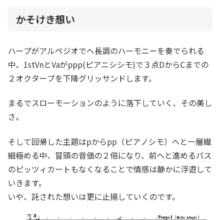
かそけき想い
ハープがアルペジオでへ長調のハーモニーを奏でられる
中、1stVnとVaがppp(ピアニシシモ)で３点DからCまでの
２オクターブを下降グリッサンドします。
まるでスローモーションのように落下していく、その美し
さ。
そして回帰した主題はpからpp（ピアノシモ）へと一層繊
細極める中、冒頭の音価の２倍になり、前へと進めるバス
のピッツィカートもなくなることで情感は静かに浮遊して
いきます。
いや、託された想いは更に止揚していくのです。