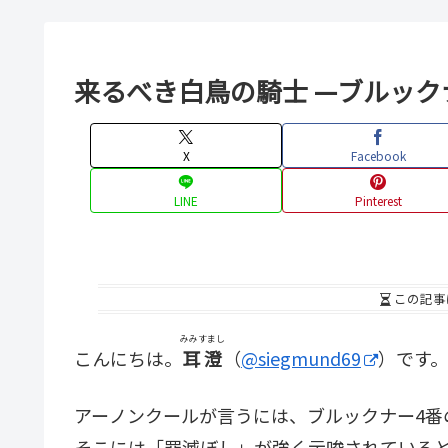
来るべき白鳥の騎士 —ブルック
X
Facebook
LINE
Pinterest
この記事
みみすまし
こんにちは。
耳澄
（
@siegmund69
）です。
アーノンクールが言うには、ブルックナー4番
そこには「罪滅ぼし」が強く示唆されている