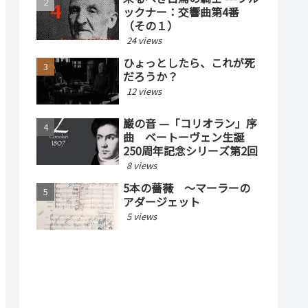
ックナー：交響曲第4番
（その１）
24 views
ひょっとしたら、これが死
だろうか？
12 views
巌の音 —「コリオラン」序
曲 ベートーヴェン生誕
250周年記念シリーズ第2回
8 views
5本の薔薇 〜マーラーの
アダージェット
5 views