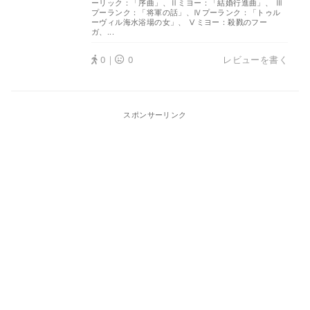
ーリック：「序曲」、Ⅱミヨー：「結婚行進曲」、 Ⅲ
プーランク：「将軍の話」、Ⅳプーランク：「トゥル
ーヴィル海水浴場の女」、 Ⅴミヨー：殺戮のフー
ガ、...
0｜
0
レビューを書く
スポンサーリンク