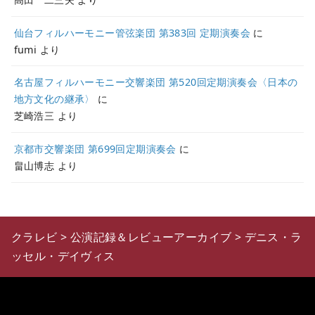
仙台フィルハーモニー管弦楽団 第383回 定期演奏会
に
fumi
より
名古屋フィルハーモニー交響楽団 第520回定期演奏会〈日本の
地方文化の継承〉
に
芝崎浩三
より
京都市交響楽団 第699回定期演奏会
に
畠山博志
より
クラレビ
>
公演記録＆レビューアーカイブ
>
デニス・ラ
ッセル・デイヴィス