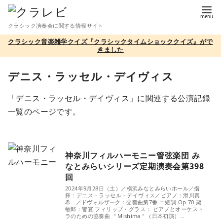
コ
ン
クラシック演奏会に関する情報サイト
テ
クラシック音楽雑学クイズ『クラシックタイムショッククイズ』がで
ン
きました
ツ
へ
デニス・ラッセル・デイヴィス
移
「デニス・ラッセル・デイヴィス」に関連する公演記録
動
一覧のページです。
神奈川フィルハーモニー管弦楽団 み
なとみらいシリーズ定期演奏会第398
回
2024年9月28日（土）／横浜みなとみらいホール／指
揮：デニス・ラッセル・デイヴィス／ピアノ：滑川真
希...／ドヴォルザーク：交響曲第7番 ニ短調 Op.70 黛
敏郎：饗宴 フィリップ・グラス： ピアノとオーケスト
ラのための協奏曲 ＂Mishima＂（日本初演）...