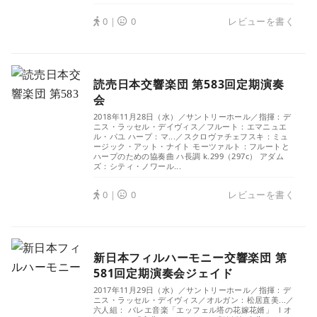
0｜
0
レビューを書く
読売日本交響楽団 第583回定期演奏
会
2018年11月28日（水）／サントリーホール／指揮：デ
ニス・ラッセル・デイヴィス／フルート：エマニュエ
ル・パユ ハープ：マ...／スクロヴァチェフスキ：ミュ
ージック・アット・ナイト モーツァルト：フルートと
ハープのための協奏曲 ハ長調 k.299（297c） アダム
ズ：シティ・ノワール...
0｜
0
レビューを書く
新日本フィルハーモニー交響楽団 第
581回定期演奏会ジェイド
2017年11月29日（水）／サントリーホール／指揮：デ
ニス・ラッセル・デイヴィス／オルガン：松居直美...／
六人組： バレエ音楽「エッフェル塔の花嫁花婿」 Ⅰオ