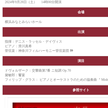
2024年9月28日（土） 14時00分開演
会場
横浜みなとみらいホール
出演
指揮：デニス・ラッセル・デイヴィス
ピアノ：滑川真希
管弦楽：
神奈川フィルハーモニー管弦楽団
演目
ドヴォルザーク：交響曲第7番 ニ短調 Op.70
黛敏郎：饗宴
フィリップ・グラス： ピアノとオーケストラのための協奏曲 ＂Mis
参照サイト