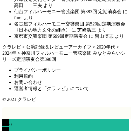
高田 二三夫
より
仙台フィルハーモニー管弦楽団 第383回 定期演奏会
に
fumi
より
名古屋フィルハーモニー交響楽団 第520回定期演奏会
〈日本の地方文化の継承〉
に
芝崎浩三
より
京都市交響楽団 第699回定期演奏会
に
畠山博志
より
クラレビ
>
公演記録＆レビューアーカイブ
>
2020年代
>
2024年
>
神奈川フィルハーモニー管弦楽団 みなとみらいシ
リーズ定期演奏会第398回
プライバシーポリシー
利用規約
お問い合わせ
運営者情報と「クラレビ」について
© 2021
クラレビ
0