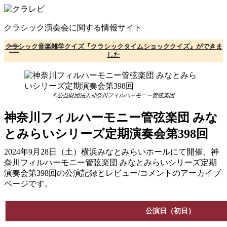
コ
ン
クラシック演奏会に関する情報サイト
テ
ン
クラシック音楽雑学クイズ『クラシックタイムショッククイズ』ができま
ツ
した
へ
移
動
©公益財団法人神奈川フィルハーモニー管弦楽団
神奈川フィルハーモニー管弦楽団 みな
とみらいシリーズ定期演奏会第398回
2024年9月28日（土）横浜みなとみらいホールにて開催、神
奈川フィルハーモニー管弦楽団 みなとみらいシリーズ定期
演奏会第398回の公演記録とレビュー/コメントのアーカイブ
ページです。
公演日（初日）