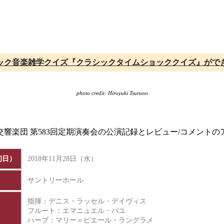
ック音楽雑学クイズ『クラシックタイムショッククイズ』がで
photo credit: Hiroyuki Tsuruno
本交響楽団 第583回定期演奏会の公演記録とレビュー/コメント
初日）
2018年11月28日（水）
サントリーホール
指揮：デニス・ラッセル・デイヴィス
フルート：エマニュエル・パユ
ハープ：マリー＝ピエール・ラングラメ