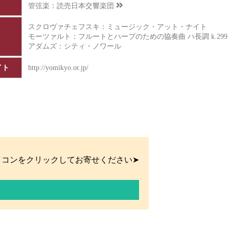
管弦楽：
読売日本交響楽団
スクロヴァチェフスキ：ミュージック・アット・ナイト
モーツァルト：フルートとハープのための協奏曲 ハ長調 k.299（
アダムズ：シティ・ノワール
イト
http://yomikyo.or.jp/
イコンをクリックしてお寄せください➤