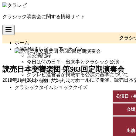
コ
ン
クラシック演奏会に関する情報サイト
テ
ン
ツ
へ
クラシ
ホーム
移
公演記録＆レビューアーカイブ
動
全公演記録
今日は何の日？－出来事とクラシック公演－
読売日本交響楽団 第583回定期演奏会
公演情報投稿フォーム
クラレビ運営者が掲載する公演の基準について
2018年11月28日（水）サントリーホールにて開催、読売日
クラシック音楽リファレンス
クラシックタイムショッククイズ
公演日（
会場
出演